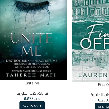
Unite Me
Final O
روايات
,
كتب انجليزية
تب انجليزية
.د.ب
6.875
8.250
ADD TO CART
READ 