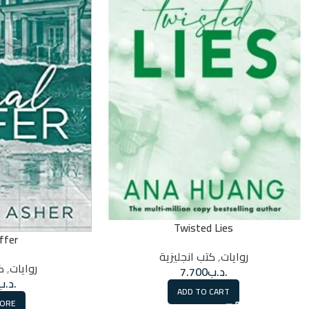
Twisted Lies
ffer
روايات
,
كتب انجليزية
روايات
,
ك
.د.ب
7.700
.د.ب
ADD TO CART
MORE