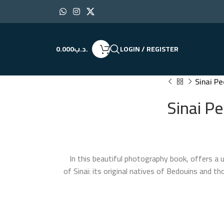
LOGIN / REGISTER
.د.ب
0.000
Sinai P
Sinai P
In this beautiful photography book, offers a u
of Sinai: its original natives of Bedouins and 