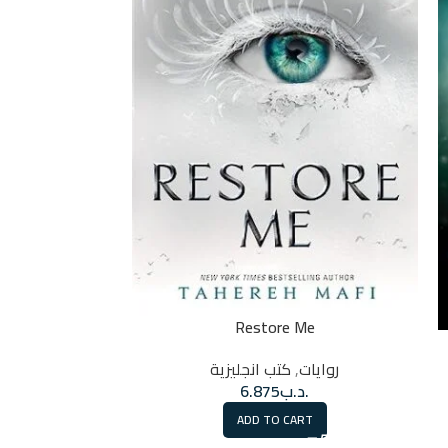
Restore Me
urning
روايات
,
كتب انجليزية
روايات
.د.ب
6.875
.
ADD TO CART
RT