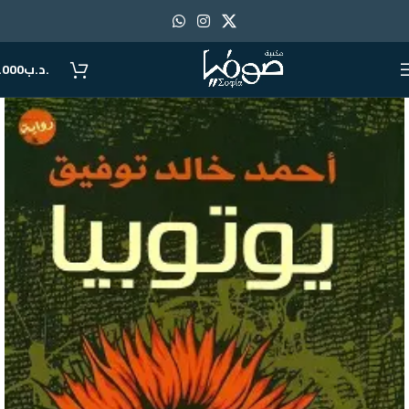
.د.ب
.000