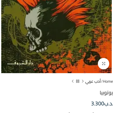
Click to enlarge
Home
أدب عربي
يوتوبيا
.د.ب
3.300