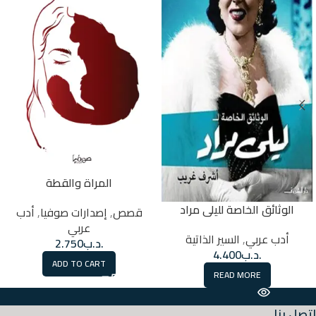
المراة والقطة
الوثائق الخاصة لليلى مراد
قصص
,
إصدارات صوفيا
,
أدب
عربي
أدب عربي
,
السير الذاتية
.د.ب
2.750
.د.ب
4.400
ADD TO CART
READ MORE
اتصل بنا