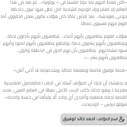
«الآن فقط أفهم لما عزلنا أنفسنا في « يوتوبيا»… لم يعد في هذا
العالم إلا الفقر وإلا الوجوه الشاحبة التي تطل منها عيون جاحظة
جوعى متوحشة… منذ ثلاثين عامًا كان هؤلاء ينالون بعض الحقوق، أما
اليوم فهم منسيون تمامًا.
هؤلاء القوم يتظاهرون بأنهم أحياء… يتظاهرون بأنهم يأكلون لحمًا،
ويتظاهرون بأنهم يشربون خمرًا، وبالطبع يتظاهرون بأنهم ثملوا وأنهم
نسوا مشاكلهم.. يتظاهرون بأن لهم الحق في الخطيئة والزلل…
يتظاهرون بأنهم بشر….».
«قصة توفيق قاتمة ومقنعة تمامًا، وشخصياته بلا أدنى أمل».
لا يدهشك أن تدرك أن المؤلف أستاذ في الطب ( فالتفاصيل التشريحية
مفزعة )، وهو كذلك كاتب الرعب الأعلى مبيعًا في العالم العربي، هذه
القصة تحفة مصغرة وأتحدى أي واحد ألا يقرأها في جلسة واحدة».
شولتو بيرنس – الإندبندنت
احمد خالد توفيق
اسم المؤلف :