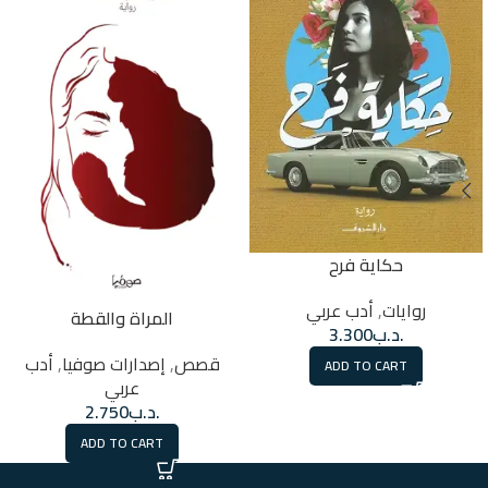
حكاية فرح
روايات
,
أدب عربي
المراة والقطة
.د.ب
3.300
قصص
,
إصدارات صوفيا
,
أدب
ADD TO CART
عربي
.د.ب
2.750
ADD TO CART