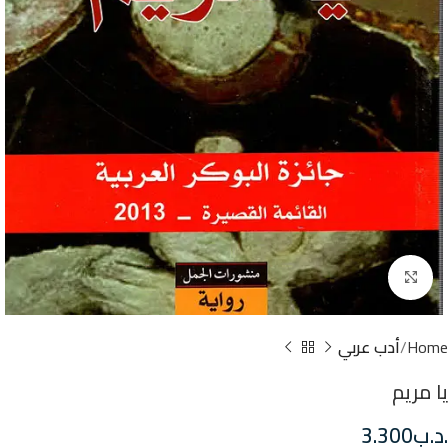
Click to enlarge
Home
أدب عربي
يا مريم
.د.ب
3.300