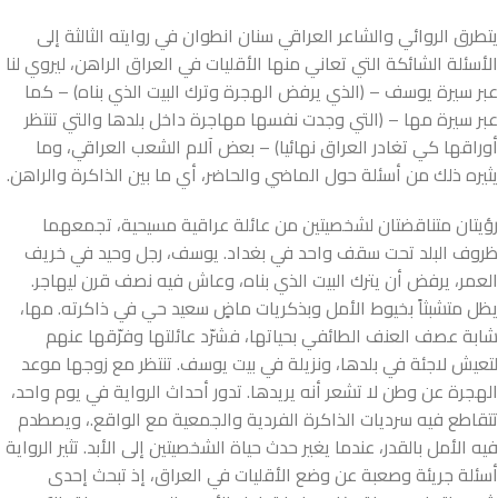
يتطرق الروائي والشاعر العراقي سنان انطوان في روايته الثالثة إلى
الأسئلة الشائكة التي تعاني منها الأقليات في العراق الراهن، ليروي لنا
عبر سيرة يوسف – (الذي يرفض الهجرة وترك البيت الذي بناه) – كما
عبر سيرة مها – (التي وجدت نفسها مهاجرة داخل بلدها والتي تنتظر
أوراقها كي تغادر العراق نهائيا) – بعض آلام الشعب العراقي، وما
يثيره ذلك من أسئلة حول الماضي والحاضر، أي ما بين الذاكرة والراهن.
رؤيتان متناقضتان لشخصيتين من عائلة عراقية مسيحية، تجمعهما
ظروف البلد تحت سقف واحد في بغداد. يوسف، رجل وحيد في خريف
العمر، يرفض أن يترك البيت الذي بناه، وعاش فيه نصف قرن ليهاجر.
يظل متشبثاً بخيوط الأمل وبذكريات ماضٍ سعيد حي في ذاكرته. مها،
شابة عصف العنف الطائفي بحياتها، فشرّد عائلتها وفرّقها عنهم
لتعيش لاجئة في بلدها، ونزيلة في بيت يوسف. تنتظر مع زوجها موعد
الهجرة عن وطن لا تشعر أنه يريدها. تدور أحداث الرواية في يوم واحد،
تتقاطع فيه سرديات الذاكرة الفردية والجمعية مع الواقع.، ويصطدم
فيه الأمل بالقدر، عندما يغير حدث حياة الشخصيتين إلى الأبد. تثير الرواية
أسئلة جريئة وصعبة عن وضع الأقليات في العراق، إذ تبحث إحدى