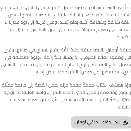
تبدأ لغة السرد بسيطة وقصيرة الجمل كأنها تُحكى لطفل، ثم تتعقد مع
تعقيد الأحداث وتصاعدها وتشابك علاقات الشخصيات بعضها ببعض.
اللغة شائقة وشفافة أشبه بحلم يُنسج، وهي قريبة إلى روح عصرنا لا
تنغمس في معجم مفردات قديمة من القرن السادس عشر إلا عند
الضرورة.
علاقة أوفارل باللغة علاقة لحنية. ثمَّة إيقاع شعري في كتابتها وغنى
في وصفها العالم الطبيعي، إذ يمكننا شمُّ رائحة الجلود المختلفة في
معمل صانع القفافيز، وأريج التفاح المستقر في رفوف المخزن الشتوي
التي يبعد بعضها عن بعضها الآخر بمقدار عرض إصبع.
وإذ يتكشَّف الكتاب صفحةً صفحة فإنه يحمل القصة إلى خاتمة مجلَّلة
بالرفق ومفعمة بالأمل: فحتى أعظم الأحزان، وأشد العلاقات الزوجية
تضرُّرًا، وأكثر القلوب انكسارًا، قد تحظى بشيء من العزاء، بشيء من
الشفاء.
ماغي اوفارل
اسم المؤلف :