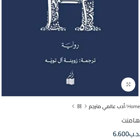
Click to enlarge
Home
أدب عالمي مترجم
هامنت
.د.ب
6.600