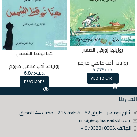
روزينها زورقي الصغير
هيا نوقظ الشمس
روايات
,
أدب عالمي مترجم
روايات
,
أدب عالمي مترجم
.د.ب
5.775
.د.ب
6.875
ADD TO CART
READ MORE
اتصل بنا
شارع بوماهر - طريق 52 - قطعة 215 - مكتب 44 المحرق
info@sophiareadsbh.com
الهاتف :97332318585 +