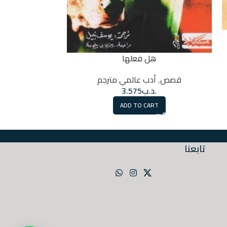
حقائ
هل فعلها
روايات
,
أ
قصص
,
أدب عالمي مترجم
.
.د.ب
3.575
RT
ADD TO CART
تابعنا