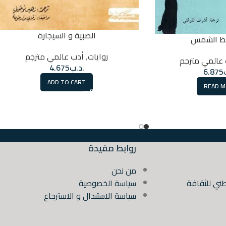
الصبية و السيجارة
قظ الشمس
روايات
,
أدب عالمي مترجم
عالمي مترجم
.د.ب
4.675
6.875
ADD TO CART
READ 
روابط مفيدة
من نحن
ني للثقافة
سياسة الخصوصية
سياسة الاستبدال و الاسترجاع