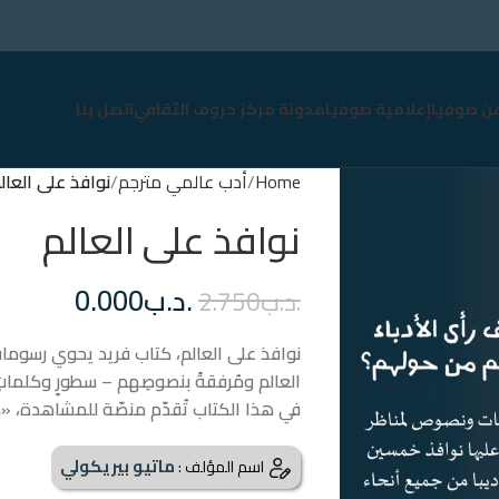
عن صوفيا
إعلامية صوفيا
مدونة مركز حروف الثقافي
اتصل بنا
Home
أدب عالمي مترجم
نوافذ على العال
نوافذ على العالم
.د.ب
0.000
.د.ب
2.750
نوافذ على العالم، كتاب فريد يحوي رسوماتٌ لم
العالم ومُرفقةً بنصوصِهم – سطورٍ وكلماتٍ
في هذا الكتاب تُقدّم منصّة للمشاهدة، «كوّ
ماتيو بيريكولي
اسم المؤلف :