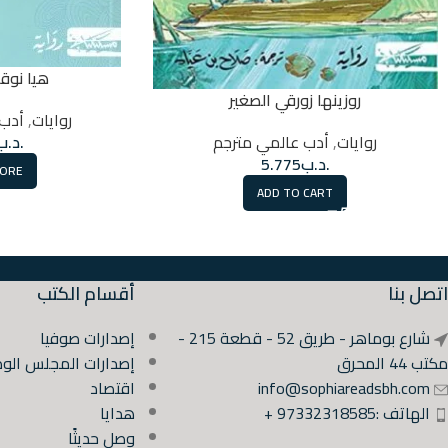
هيا نو
روزينها زورقي الصغير
روايات
,
أدب 
روايات
,
أدب عالمي مترجم
.د.ب
.د.ب
5.775
MORE
ADD TO CART
اتصل بنا
أقسام الكتب
شارع بوماهر - طريق 52 - قطعة 215 -
إصدارات صوفيا
مكتب 44 المحرق
إصدارات المجلس الوط
info@sophiareadsbh.com
اقتصاد
الهاتف :97332318585 +
هدايا
وصل حديثًا