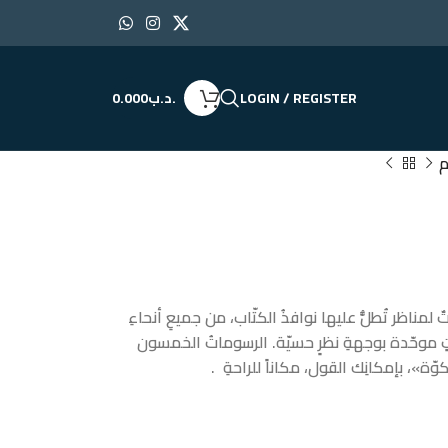
LOGIN / REGISTER
.د.ب
0.000
م
ناظر تُطلُّ عليها نوافذُ الكتّاب، من جميعِ أنحاءِ
 موحّدة بوجهةِ نظرٍ حسيّة. الرسوماتُ الخمسون
ة»، بإمكانِك القول، مكاناً للراحةِ .