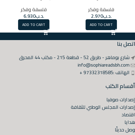
فلسفة وفكر
فلسفة وفكر
.د.ب
6.930
.د.ب
2.970
ADD TO CART
ADD TO CART
اتصل بنا
شارع بوماهر - طريق 52 - قطعة 215 - مكتب 44 المحرق
info@sophiareadsbh.com
الهاتف :97332318585 +
أقسام الكتب
إصدارات صوفيا
إصدارات المجلس الوطني للثقافة
اقتصاد
هدايا
وصل حديثًا