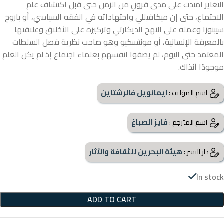
التغاير امتدت على مدى قرونٍ من الزمن حتى قبل اكتشاف علم
الاجتماع، حتى إن ميكافيللي واجتهاداته في الفقه السياسي، أو باروخ
سيبنوزا وعمله على النهج الديكارتي وتركيزه على الأخلاق وعلاقتها
بالمعرفة الإنسانية، أو مونتسكيو وهو صاحب نظرية فصل السلطات
المعتمد حتى اليوم، لم يصفوا انفسهم بعلماء اجتماع إذ لم يكن العلم
موجودًا آنذاك.
ايمانويل فالرشتاين
اسم المؤلف :
فايز الصباغ
اسم المترجم :
هيئة البحرين للثقافة والآثار
دار النشر :
In stock
ADD TO CART