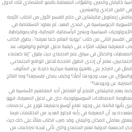
آسيا كاليابان والصين، والتنبؤات المتعلقة بالنمو الاقتصادي لتلك الدول
في القرن الحادي والعشرين.
يناقش إيمانويل فالرشتاين في ختام القسم الأول من الكتاب الأزمة
الآسيوية الجيوسياسية في المدى البعيد، ثم يعاود الاستفاضة في
الأيدولوجيات السياسية ويشرح الرأسمالية، الليبرالية، والديموقراطية.
في القسم الثاني من كتاب “نهاية العالم كما نعرفه”، يطرق الكاتب
باب المعرفة ليعرّف القرّاء على كيفية تحليل الواقع والوقوف عند
المعطيات والدلائل في سياق علم الاجتماع، حيث يقول “إننا كعلماء
اجتماعيين، نعلم أن إحدى الطرق الناجحة لتحليل الواقع الاجتماعي
تتمثل في التركيز على ظاهرةٍ وصفية مركزية خارجة عن المألوف
والسؤال عن سبب وجودها أصلًا؟ وكيف يمكن تفسيرها؟ وما النتائج
المترتبة عن وجودها؟”
كما يعتبر فالرشتاين التمايز أو التفاضل أحد المفاهيم الأساسية في
منظومة المصطلحات السوسيولوجية، حتى في تحليل المعرفة، فهو
يرى بأنها قائمة على وجود تغايرٍ أوسع باعتبارها تتوزع على تخصصات
متعددة بيد أن المعرفة في رأيه تتجاوز العديد من الاختلافات فيما
يتعلق بعاملَي المكان والزمان. وقد ضرب الكتاب مثالًا على ذلك حيث
ذكر الجمعية الدولية لعلم الاجتماع والتي تأتي نتيجة لتراكمات من