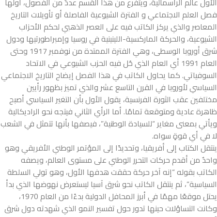
الأول عالم الرأسمالية، ويتفرع من هذا القسم عددٌ من الفصول، أولها
فصل العلم الاجتماعي و الفترة الشيوعية الفاصلة أو تأويلات التاريخ
المعاصر والذي يركز الكاتب فيه على العصر الذهبي لحكم الأحزاب
الشيوعية، والحركة الماركسية-اللينينية في روسيا وإمبراطورتيها ودول
شرق أوروبا الوسطى، وهي الفترة الممتدة من نوفمبر 1917 وحتى
العام 1991 أي العام الذي حُل فيه الحزب الشيوعي في الاتحاد
السوفياتي. كما يحاول الكاتب في هذا الفصل إيضاح التاريخ الاجتماعي
السياسي لأوروبا في القرن التاسع عشر والذي تميز بظهور رأيين
مختلفين عقب الثورة الفرنسية، يقول الأول بأن التغير السياسي أصبح
ظاهرة عادية ومتوقعة تمامًا. أما الرأي الثاني فيتجه نحو الراديكالية
ويأتي بمعنى مغاير “للسيادة الوطنية”، فيصفها بأنها تتمثل في الشعب
لا في أي قوةٍ سواه.
ينتقل الكتاب إلى أفريقيا، وتحديدًا إلى المؤتمر الوطني الأفريقي وهو
واحدٌ من أقدم حركات التحرر الوطني على مستوى العالم، ويصفه
الكاتب بقوله “إنه آخر حركة حققت هدفها الأول، وهو تولي السلطة
السياسية”، ثم ينتقل الكاتب نحو شرق آسيا ليستعرض نهوضها الذي بدأ
يحتل موقعًا مهمًا في أبرز المحافل الدولية بدءًا من العام 1970،
وكانت التساؤلات حينها تدور حول تفسير النمو الذي شهدته دول شرق