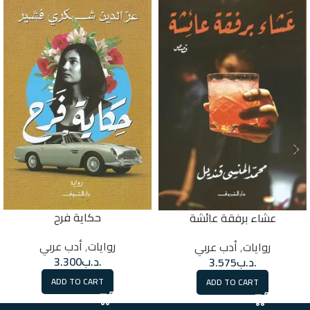
حكاية فرح
عشاء برفقة عائشة
روايات
,
أدب عربي
روايات
,
أدب عربي
.د.ب
3.300
.د.ب
3.575
ADD TO CART
ADD TO CART