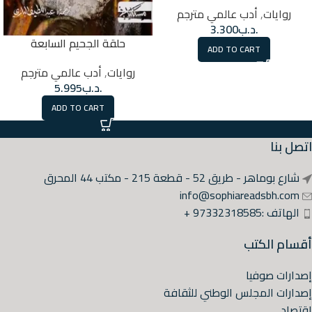
روايات
,
أدب عالمي مترجم
.د.ب
3.300
حلقة الجحيم السابعة
ADD TO CART
روايات
,
أدب عالمي مترجم
.د.ب
5.995
ADD TO CART
اتصل بنا
شارع بوماهر - طريق 52 - قطعة 215 - مكتب 44 المحرق
info@sophiareadsbh.com
الهاتف :97332318585 +
أقسام الكتب
إصدارات صوفيا
إصدارات المجلس الوطني للثقافة
اقتصاد