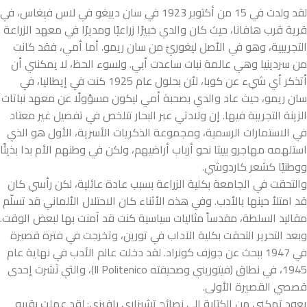
لقد ولدت في 15 من أكتوبر 1923 في سان دييغو في لاس فيغاس، في
قرية قرب هافانا، حيث كان والدي خبيرًا زراعيًا ومديرًا في معهد الزراعة
التجريبية، وهو في الأصل ليغوريّ من سان ريمو. أما أمي، فقد كانت
من سردينيا وهي عالمة نبات ساعدت أبي. ولسوء الحظ، لا يمكنني أن
أتذكر أي شيء عن كوبا، لأن بحلول عام 1925 كنت في إيطاليا، في
سان ريمو، حيث عاد والدي بصحبة أمي ليكون مسؤولًا عن معهد نباتات
الزينة التجريبة فيها. إن ولادتي عبر البحار تتلخص في تفصيل غير معتاد
في الاستمارات الرسمية، ومجموعة الذكريات الأسرية، الأول هو الذي
استلهمه مهاجرو بييتا نحو أرباب أراضيهم، ولكن في وطنهم الأم بدا بذيئًا
ووطنيًا كشعر كاردوشي.
والتحقت في الجامعة بكلية الزراعة بسبب عادة عائلية، لكن رأسي كان
قد امتلأ حينها بالأدب. وفي هذه الأثناء كان الاحتلال الألماني قد تسلّم
مقاليد السلطة، مقدساً مثاليات سياسية كنت قد آمنت بها لبعض الوقت.
وبعد التحرير التحقت بكلية الآداب في تورين، وتخرجت في فترة قصيرة
في 1947 ببحث عن جوزف كونراد. لقد دخلت عالم الأدب في نهاية عام
1945، في نطاق (فيتوريني وصحيفته Il Politenico)، والتي نَشرت إحدى
قصصي القصيرة الأولى.
يعود تمكني من الكتابة إلى نصائح تشيزاري بافيزي: لقد عملت بقربه