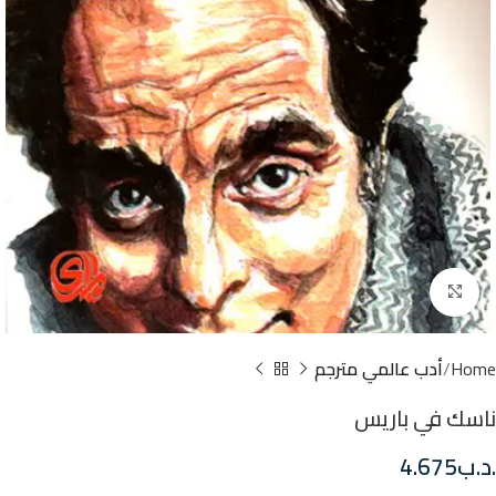
Click to enlarge
Home
أدب عالمي مترجم
ناسك في باريس
.د.ب
4.675