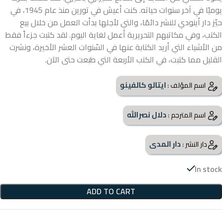
يوميًا في آخر سنوات حياته. كنت أعيش في تورين منذ عام 1945، في
حيّز دار أينودي للنشر دائمًا، والتي لأجلها بدأت العمل من خلال بيع
الكتب، وفي مكاتبهم التحريرية أعمل لغاية اليوم. لقد كتبت جزءاً فقط
من الأشياء التي أريد الكتابة عنها في السّنوات العشر الأخيرة، ونشرت
القليل مما كتبت، في الكتب الأربعة التي طبعت حتى الآن.
ايتالو كالفينو
اسم المؤلف :
دلال نصرالله
اسم المترجم :
دار المدى
دار النشر :
In stock
ADD TO CART