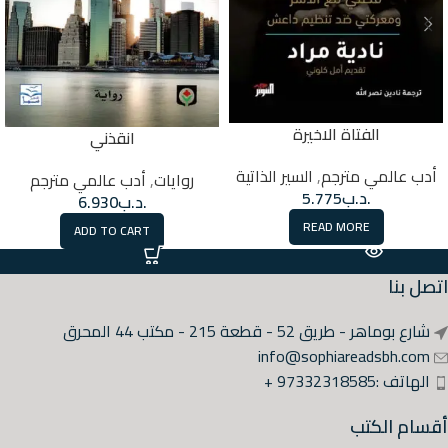
الفتاة الاخيرة
انقذني
أدب عالمي مترجم
,
السير الذاتية
روايات
,
أدب عالمي مترجم
.د.ب
5.775
.د.ب
6.930
READ MORE
ADD TO CART
اتصل بنا
شارع بوماهر - طريق 52 - قطعة 215 - مكتب 44 المحرق
info@sophiareadsbh.com
الهاتف :97332318585 +
أقسام الكتب