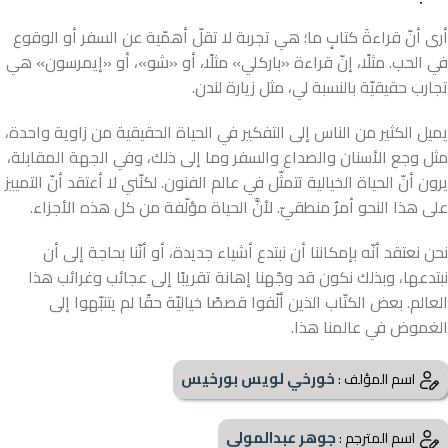
أرى أنّ قراءةَ كتابٍ ما؛ هي تجربة لا تقلّ أهمّية عن السفر أو الوقوع
في الحب. مثلًا، إنّ قراءة «باركلي» مثلًا، أو «شو»، أو «إيمرسون» هي
تجارب حقيقيّة بالنسبة لي، مثل زيارة لندن.
يميل الكثير من الناس إلى التفكير في الحياة الحقيقية من زاوية واحدة،
مثل وجع الأسنان والصداع والسفر وما إلى ذلك، وفي الجهة المقابلة،
يرون أنّ الحياة الخيالية تتمثّل في عالم الفنون. لكنّني لا أعتقد أنّ التمييز
على هذا النحو أمرٌ منطقيّ. لأنَّ الحياة مؤلّفة من كل هذه الأجزاء.
نحن نعتقد أنّه بإمكاننا أن نبتدع أشياء جديدة، أو أنّنا بحاجة إلى أن
نبتدعها، وبذلك نكون قد وجّهنا إهانة تقريبًا إلى عجائب وغرائب هذا
العالم. بعض الكتّاب الذين ألّفوا قصصًا خياليّة حقًا لم يتنبّهوا إلى
الغموض في عالمنا هذا.
خورخي لويس بورخيس
اسم المؤلف :
جوهر عبدالمولى
اسم المترجم :