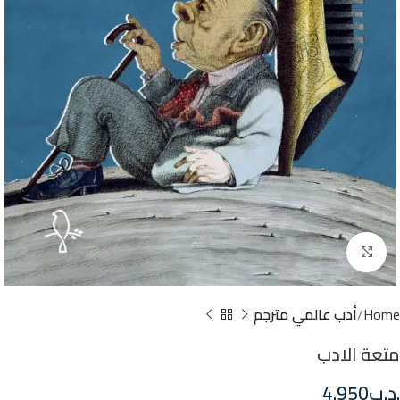
Click to enlarge
Home
أدب عالمي مترجم
متعة الادب
.د.ب
4.950