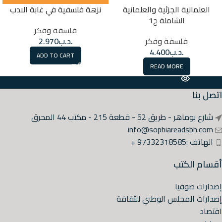
العلمانية الجزئية والعلمانية
نزهة فلسفية في غابة الادب
الشاملة ج1
فلسفة وفكر
فلسفة وفكر
.د.ب
2.970
.د.ب
4.400
ADD TO CART
READ MORE
اتصل بنا
شارع بوماهر - طريق 52 - قطعة 215 - مكتب 44 المحرق
info@sophiareadsbh.com
الهاتف :97332318585 +
أقسام الكتب
إصدارات صوفيا
إصدارات المجلس الوطني للثقافة
اقتصاد