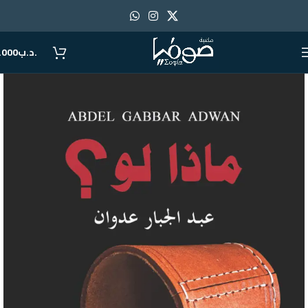
.د.ب
.000