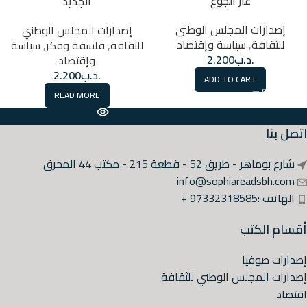
عار الجوع
الجديد
إصدارات المجلس الوطني
إصدارات المجلس الوطني
للثقافة
,
سياسة وإقتصاد
للثقافة
,
فلسفة وفكر
,
سياسة
.د.ب
2.200
وإقتصاد
.د.ب
2.200
ADD TO CART
READ MORE
اتصل بنا
شارع بوماهر - طريق 52 - قطعة 215 - مكتب 44 المحرق
info@sophiareadsbh.com
الهاتف :97332318585 +
أقسام الكتب
إصدارات صوفيا
إصدارات المجلس الوطني للثقافة
اقتصاد