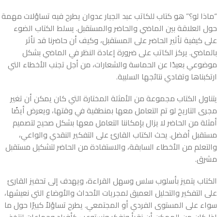
“ماذا لو؟” هو كتاب للكاتب عبد الجبار عدوان يطرح فيه تساؤلات مهمة
حول العلاقة بين الماضي والحاضر والمستقبل. يسلط الكتاب الضوء
على كيفية تأثير الحاضر على المستقبل، وكيف أن حاضرنا قد تأثر
بالماضي. يركز الكاتب على ضرورة إعادة النظر في الماضي بشكل
موضوعي بعيدًا عن الحماسة والشعارات، من أجل تجنب الأخطاء التي
ارتكبناها وتفادي نتائجها السلبية.
يتناول الكتاب مجموعة من الأمثلة المختارة التي كان يمكن أن تغير
مجرى التاريخ لو تم التعامل معها بمنطقية في وقتها، ويعرض أيضًا
أمثلة من الحاضر لا يزال بإمكاننا التعامل معها بشكل صحيح لتصميم
مستقبل أفضل. يحث الكتاب القارئ على التفكير النقدي والواعي،
والتعلم من الأخطاء السابقة، والاستفادة من الحاضر لتشكيل مستقبل
مشرق.
الكتاب يتميز بأسلوب سلس وسهل القراءة، ويهدف إلى تحفيز القارئ
على التفكير والتحليل العميق لمجريات الأحداث والأوضاع التي نعيشها،
سواء على المستوى الفردي أو المجتمعي. يطرح تساؤلاً كبيرًا حول ما
إذا كان من الممكن أن نقرأ ونفكر ونستوعب كأفراد وجماعات لنتخذ