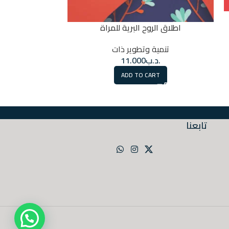
اطلاق الروح البرية للمراة
لماذا 
تنمية وتطوير ذات
تنمي
.د.ب
11.000
.
RT
ADD TO CART
تابعنا