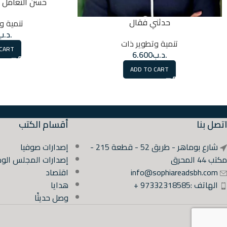
حسن التعامل 
حدثني فقال
تنمية و
.د.ب
تنمية وتطوير ذات
 CART
.د.ب
6.600
ADD TO CART
اتصل بنا
أقسام الكتب
شارع بوماهر - طريق 52 - قطعة 215 -
إصدارات صوفيا
مكتب 44 المحرق
إصدارات المجلس الوط
info@sophiareadsbh.com
اقتصاد
الهاتف :97332318585 +
هدايا
وصل حديثًا