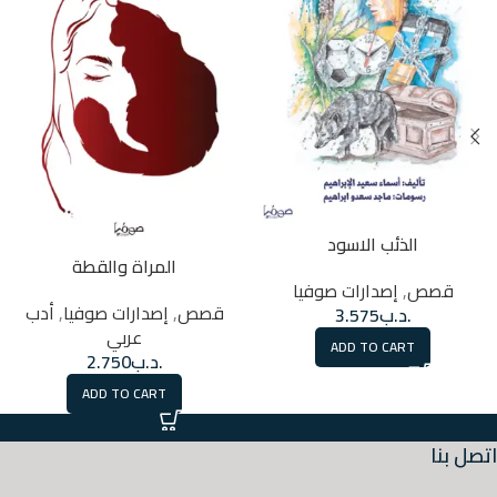
الذئب الاسود
المراة والقطة
قصص
,
إصدارات صوفيا
قصص
,
إصدارات صوفيا
,
أدب
.د.ب
3.575
عربي
ADD TO CART
.د.ب
2.750
ADD TO CART
اتصل بنا