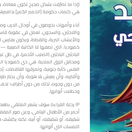
(إذا ما تصرّفت بشكل صحيح تكون معاناة، و
هي كلمات حكومة [الخمير الحُمر] بذافيرها)
آباء وأمهات يخوضون في أوحال الحرب ومستن
واللاجئين، والسجون، تعمل في عقوبة قاسية ل
والأعشاب البرية، والقطط، ويكون بفارس الر
كمبوديا، التي تصفها لنا الكاتبة الصينية — 
الباحثين الباحثين (الصليب الأحمر)، في ظل
ومحاليل الزرق الملحية. هي ذي كمبوديا الت
النفس كآبة جنونية، وتمزقها التناقضات. يُج
وأقاربه، وأن يعيش بلا هوية، وأن يجتاز طرقات
من دون وجوه، لذلك من دون أطراف؛ تحف به
وحطمت أبوابها.
IP رحلة القراءة سوف يشعر المتلقي بطعم
أحمر من الأطفال اليتامى، وعن صور المفق
شقيقه، أو شقيقته، أو أبيه، لكنه يكتشف
اللمسات التي ألوانها.