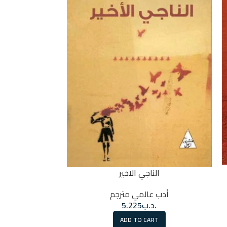
الناجي الاخير
المت
أدب عالمي مترجم
أدب عالمي 
.د.ب
5.225
.
ADD TO CART
RT