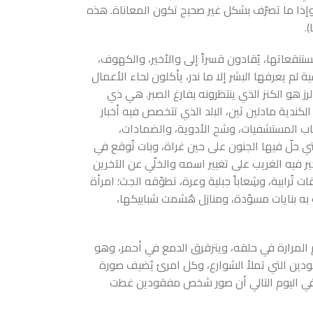
إذا ما تصرّف بشكل غير صحيح تكون المعاناة. هذه
.
قعاتها، يُقادون قسراً إلى والأخير، والكهوف،
م يعرفها البشر إلا ما ندر، يأكلون لحاء الأعمال
ز هو الكنز الذي ينتظرونه بفارغ الصبر. هي ذي
الكندية مادلين ثين، البلد الذي تتخصص فيه أخبار
 غياب المستشفيات، وشح الأدوية، والضمادات،
ي حلّ فيها الجنون على حين غراة، وبات تُوقع في
بر فيه الغريب على تغيير اسمه والخلّي عن الآخرين
 تُرابية، وشِعاباً جبلية وعرة، تطوّقه الجث؛ امرأة
 بنايات مسوّدة، ومنازل هُشمت شبابيكها،
 المرارة في حلقه، ويترقرق الدمع في أحمر، وهو
ودين التي تملأ الشوارع، وكل امرئ يُضيف صورة
 في اليوم التالي أن صور شخص مفقودين غطت