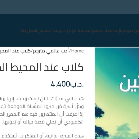
عن صوفيا
إعلامية صوفيا
مدونة مركز حروف الثقافي
اتصل بنا
Home
أدب عالمي مترجم
كلاب عند المحي
كلاب عند المحيط ال
.د.ب
4.400
هذه التي تقرؤها الآن ليست رواية، إنها روا
وكلّ أسرة مَن خبروا المأساة الموجعة لأعز
إذا عرفتَ أن المنتصرين فيه هم (الخمير ال
الكمبودي أن يُملي قصة حياته أو يُدوّنها.
هذه السيرة الذاتية، أو المذكرات، تُستخدَم 