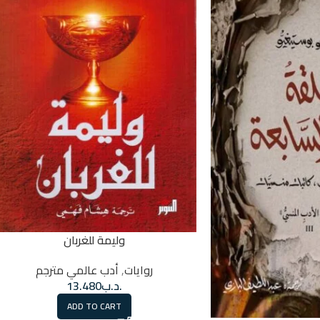
وليمة للغربان
روايات
,
أدب عالمي مترجم
.د.ب
13.480
ADD TO CART