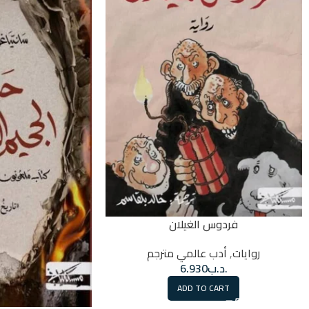
فردوس الغيلان
روايات
,
أدب عالمي مترجم
.د.ب
6.930
ADD TO CART