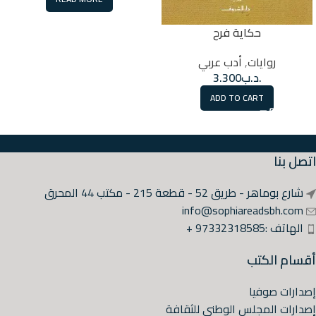
حكاية فرح
روايات
,
أدب عربي
.د.ب
3.300
ADD TO CART
اتصل بنا
شارع بوماهر - طريق 52 - قطعة 215 - مكتب 44 المحرق
info@sophiareadsbh.com
الهاتف :97332318585 +
أقسام الكتب
إصدارات صوفيا
إصدارات المجلس الوطني للثقافة