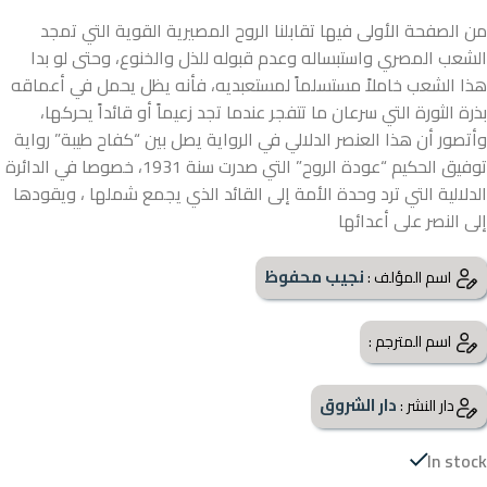
من الصفحة الأولى فيها تقابلنا الروح المصيرية القوية التي تمجد
الشعب المصري واستبساله وعدم قبوله للذل والخنوع، وحتى لو بدا
هذا الشعب خاملاً مستسلماً لمستعبديه، فأنه يظل يحمل في أعماقه
بذرة الثورة التي سرعان ما تتفجر عندما تجد زعيماً أو قائداً يحركها،
وأتصور أن هذا العنصر الدلالي في الرواية يصل بين “كفاح طيبة” رواية
توفيق الحكيم “عودة الروح” التي صدرت سنة 1931، خصوصا في الدائرة
الدلالية التي ترد وحدة الأمة إلى القائد الذي يجمع شملها ، ويقودها
إلى النصر على أعدائها
نجيب محفوظ
اسم المؤلف :
اسم المترجم :
دار الشروق
دار النشر :
In stock