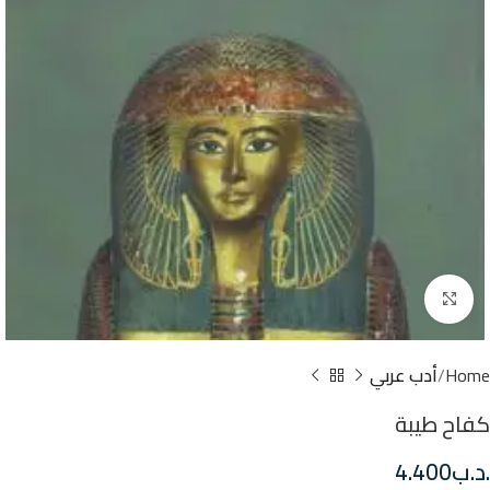
Click to enlarge
Home
أدب عربي
كفاح طيبة
.د.ب
4.400