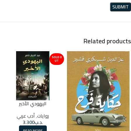
Related products
SOLD O
UT
اليهودي الأخير
روايات
,
أدب عربي
.د.ب
3.300
READ MORE