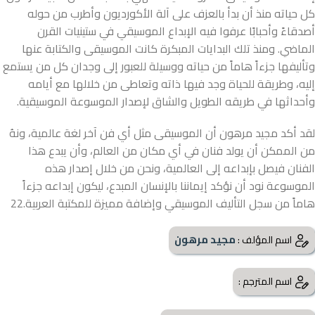
كل حياته منذ أن بدأ بالعزف على آلة الأكورديون وأطرب من حوله
أصدقاءً وأحبابًا عرفوا فيه الإبداع الموسيقي في ستينيات القرن
الماضي. ومنذ تلك البدايات المبكرة كانت الموسيقى والكتابة عنها
وتأليفها جزءاً هاماً من حياته ووسيلة للعبور إلى وجدان كل من يستمع
إليه، وطريقة للحياة وجد فيها ذاته وتعاطى من خلالها مع أيامه
وأحداثها في طريقه الطويل والشاق لإصدار الموسوعة الموسيقية.
لقد أكد مجيد مرهون أن الموسيقى مثل أي فن آخر لغة عالمية، ونهُ
من الممكن أن يولد فنان في أي مكان من العالم، وأن يبدع هذا
الفنان فيصل بإبداعه إلى العالمية، ونحن من خلال إصدار هذه
الموسوعة نود أن نؤكد إيماننا بالإنسان المبدع، ليكون إبداعه جزءاً
هاماً من سجل التأليف الموسيقي وإضافة مميزة للمكتبة العربية.22
مجيد مرهون
اسم المؤلف :
اسم المترجم :