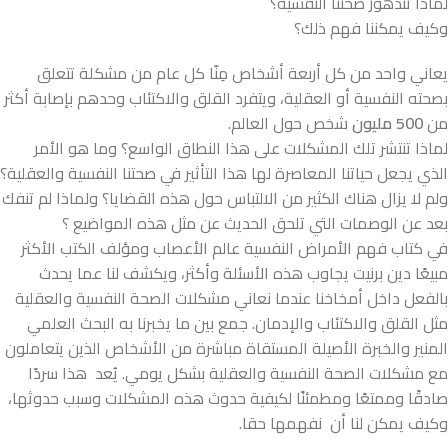
لماذا تتدهور صحتنا النفسية؟
وكيف يمكننا فهم ذلك؟
يعاني واحد من كل أربعة أشخاص مِنّا كل عام من مشكلة تتعلق
بصحته النفسية أو العقلية، ويتفرد القلق والاكتئاب وحدهم بإصابة أكثر
من
500 مليون
شخص حول العالم.
لماذا تنتشر تلك المشكلات على هذا النطاق الواسع؟ وما هو الأمر
الذي يجعل حياتنا المعاصرة لها هذا التأثير في صحتنا النفسية والعقلية؟
ولم لا يزال هناك الكثير من الالتباس حول هذه القضايا؟ ولماذا لم تنفك
بعد عن الوصمات التي تلحق الحديث عن مثل هذه المواضيع ؟
في كتاب فهم الأمراض النفسية عالم الأعصاب ومؤلف الكتب الأكثر
مبيعًا دين برنيت يجاوب هذه الأسئلة وأكثر، ويكشف لنا عما يحدث
بالفعل داخل أمخاخنا عندما نعاني مشكلات الصحة النفسية والعقلية
مثل القلق والاكتئاب والإدمان. جمع بين ما يخبرنا به البحث العلمي
المنير والخبرة الأصيلة المستقاة مباشرة من الأشخاص الذين يتعاملون
مع مشكلات الصحة النفسية والعقلية بشكل يومي. يُعد هذا سردًا
صادقًا وممتعًا ومطمئنًا لكيفية حدوث هذه المشكلات وسبب حدوثها،
وكيف يمكن لنا أن نفهمها حقا.