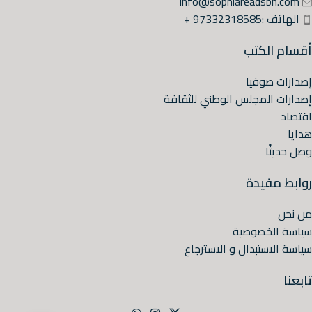
info@sophiareadsbh.com
الهاتف :97332318585 +
أقسام الكتب
إصدارات صوفيا
إصدارات المجلس الوطني للثقافة
اقتصاد
هدايا
وصل حديثًا
روابط مفيدة
من نحن
سياسة الخصوصية
سياسة الاستبدال و الاسترجاع
تابعنا