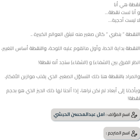
نقطة
هي أنا
و أنا لست
نقطة
…
لا ليست أحجية…
النقطة
” بنظري ” كائن صغير منه تنبثق العوالم الكبيرة ..
النقطة
بداية الخط، وأول ماتقوم عليه اللوحة،
والنقطة
أساس التغيير،
انظر الفرق بين (الشفاء) و (الشقاء) ستجد أنه
نقطة
!
والمراد
بالنقطة
هنا ذلك التساؤل الصغير، الذي يقلب موازين الأفكار،
ويأخذنا إلى أبعاد لم نكن نراها، إذا أتحنا لها ذلك الحيز الذي هو بحجم
نقطة
!
امل عبدالمحسن الحبشي
اسم المؤلف :
اسم المترجم :