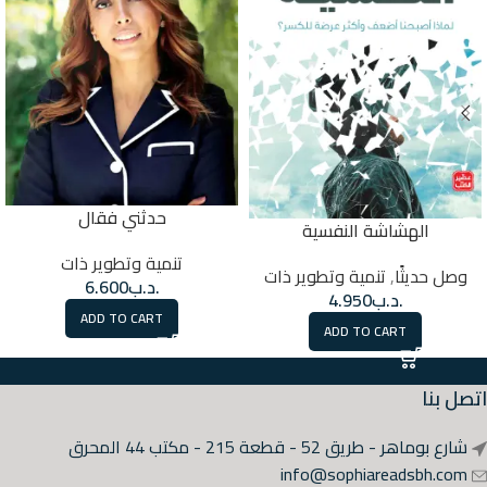
حدثني فقال
الهشاشة النفسية
تنمية وتطوير ذات
وصل حديثًا
,
تنمية وتطوير ذات
.د.ب
6.600
.د.ب
4.950
ADD TO CART
ADD TO CART
اتصل بنا
شارع بوماهر - طريق 52 - قطعة 215 - مكتب 44 المحرق
info@sophiareadsbh.com