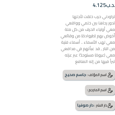
.د.ب
4.125
تراودني حرب خلقت لأجلها
تدور رحاها بين خلمي وواقعي
معي أولياء الحرف من كل ملة
أخوض بهم (طروادة) من وقائعي
معي لهب الأسماء .. أسماء فتية
من النار , قد عبأتهم في مدافعي
معي (عروة) مستوحدًا عبر عزله
تبرأ فيها من إله المنافع
جاسم صحيح
اسم المؤلف :
اسم المترجم :
دار صوفيا
دار النشر :