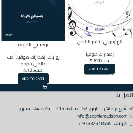
الهارموني تناغم الالحان
يومياتي الحزينة
إصدارات صوفيا
روايات
,
إصدارات صوفيا
,
أدب
.د.ب
9.630
عالمي مترجم
ADD TO CART
.د.ب
4.125
ADD TO CART
اتصل بنا
شارع بوماهر - طريق 52 - قطعة 215 - مكتب 44 المحرق
info@sophiareadsbh.com
الهاتف :97332318585 +