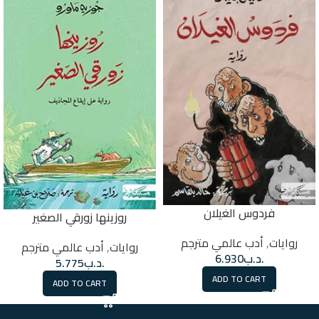
فردوس الغيلان
روزينها زورقي الصغير
روايات
,
أدب عالمي مترجم
روايات
,
أدب عالمي مترجم
.د.ب
6.930
.د.ب
5.775
ADD TO CART
ADD TO CART