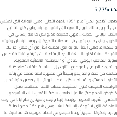
.د.ب
5.775
صدرت “ضجيج الجبل” عام 1954 للمرة الأولى، وهي الرواية التي تعكس
على أتم وجه تلك الروح الآسرة التي انفرد بها ياسوناري كاواباتا في
الأدب الياباني الحديث… فهي قصيدة مديح لكل ما هو إنساني في
الكون، ولأي جانب ينتهي في محصلته الأخيرة إلى رصيد الإنسان وقوته
واستمراره. وهي أيضاً الرواية التي تحملت أكثر من أي عمل آخر تلك
الفرادة الفنية لكاواباتا: لغة السرد الإيقاعية التي ترتفع قليلاً فقط عن
سوية التخاطب اليومي العادي أو “الدردشة” التلقائية العفوية،
والتجزيء الدرامي للموضوع الثانوي إلى سلسلة حلقات تصنع كتلة
مباغتة من حدث واحد يبدو بسيطاً في مظهره لكنه معقد في بنائه
التحتي المستتر، وانقسام هيكل الفصل الروائي إلى بعدين متواشجين:
الواقعة الطبيعية (جنين العشيقة، عصاب الابنة المطلقة، طفل
كيكوكو المجهضة) والرمز الطبيعي (بيضة الأفعى، نبات الياتسودي
الطفيلي، شجرة الصنوبر الوليدة). إنها وثيقة ياسوناري كاواباتا في وجه
العاصفة التي تستهدف إنسانية البشر، وهي شهادة تلخصها صلاة
بوذية يتذكرها العجوز أوغاتا شينغو في لحظة صوفية: ها قد لقيت ما