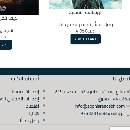
الهشاشة النفسية
كيف تتقن 
وصل حديثًا
,
تنمية وتطوير ذات
تنمية و
.د.ب
4.950
.د.ب
ADD TO CART
 CART
اتصل بنا
أقسام الكتب
شارع بوماهر - طريق 52 - قطعة 215 -
إصدارات صوفيا
مكتب 44 المحرق
إصدارات المجلس الوط
info@sophiareadsbh.com
اقتصاد
الهاتف :97332318585 +
هدايا
وصل حديثًا