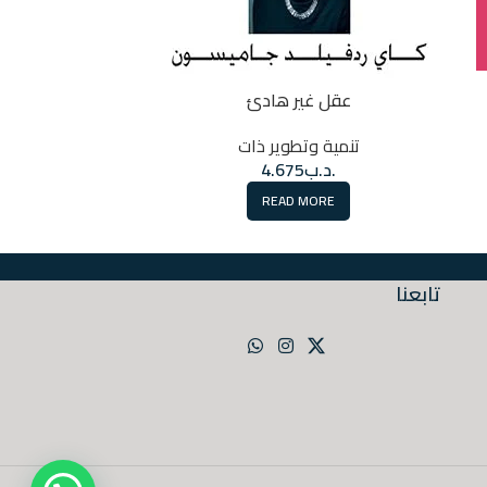
لماذا 
عقل غير هادئ
تنمي
تنمية وتطوير ذات
.
.د.ب
4.675
RT
READ MORE
تابعنا