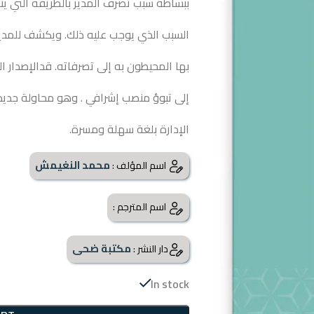
ببساطة سبب تصرف المدير بالطريقة التي ين
السبب الذي يوجب عليه ذلك. ويكشف للمدير 
بها المحيطون به إلى تصرفاته. قدالإصدار ا
إلى تبوؤ منصب إشرافي . وهو محاولة جد
الإدارة بلغة سهلة ومسرة.
محمد النغيمش
اسم المؤلف :
اسم المترجم :
مكتبة ضحى
دار النشر :
In stock