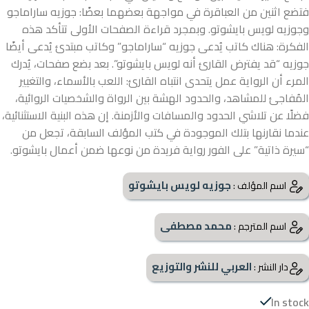
فتضع اثنين من العباقرة في مواجهة بعضهما بعضًا: جوزيه ساراماجو
وجوزيه لويس بايشوتو. وبمجرد قراءة الصفحات الأولى تتأكد هذه
الفكرة: هناك كاتب يُدعى جوزيه “ساراماجو” وكاتب مبتدئ يُدعى أيضًا
جوزيه “قد يفترض القارئ أنه لويس بايشوتو”. بعد بضع صفحات، يُدرك
المرء أن الرواية عمل يتحدى انتباه القارئ: اللعب بالأسماء، والتغيير
المُفاجئ للمشاهد، والحدود الهشة بين الرواة والشخصيات الروائية،
فضلًا عن تلاشي الحدود والمسافات والأزمنة. إن هذه البنية الاستثنائية،
عندما نقارنها بتلك الموجودة في كتب المؤلف السابقة، تجعل من
“سيرة ذاتية” على الفور رواية فريدة من نوعها ضمن أعمال بايشوتو.
جوزيه لويس بايشوتو
اسم المؤلف :
محمد مصطفى
اسم المترجم :
العربي للنشر والتوزيع
دار النشر :
In stock