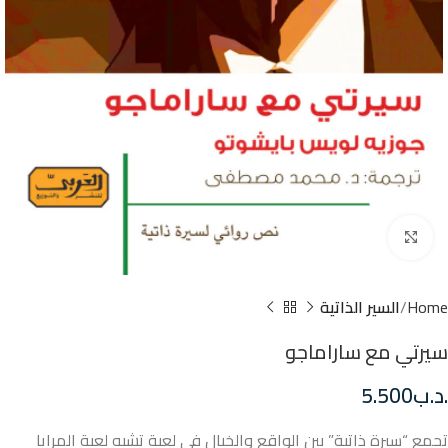
Click to enlarge
Home
السير الذاتية
سيرتي مع ساراماجو
.د.ب
5.500
تجمع “سيرة ذاتية” بين الواقع والخيال في لعبة تشبه لعبة المرايا