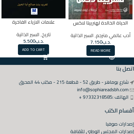
علامات الازياء الفاخرة
الحياة الخالدة لهنرييتا لاكس
تاريخ
,
السير الذاتية
أدب عالمي مترجم
,
السير الذاتية
.د.ب
5.500
.د.ب
7.150
ADD TO CART
READ MORE
اتصل بنا
شارع بوماهر - طريق 52 - قطعة 215 - مكتب 44 المحرق
info@sophiareadsbh.com
الهاتف :97332318585 +
أقسام الكتب
إصدارات صوفيا
إصدارات المجلس الوطني للثقافة