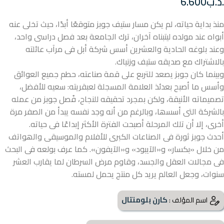
.د.ب
6.600
منذ بداية حياته، لم يكن مسار ستيف جوبز متوقعًا أبدًا، حيث تخلى عنه
أبواه عند مولده ليتبناه آخران، ترك الجامعة بعد فصل دراسى واحد،
وعند بلوغه الحادية والعشرين أسس شركة أبل فى مرآب عائلته
بالاشتراك مع صديقه ستيف وزنياك.
وبينما كان جوبز يصعد للتربع على قمة صناعته، حطم جميع العوائق
وأسس ما أصبح بعدئذ العلامة المسجلة لعبقريته: سعيه للأفضل،
تصميماته الأنيقة، ولكن بمجرد تحقيقه للنجاح، فُصل جوبز من عمله
بالشركة التى أسسھا، وبالرغم من أنه وجد نفسه يبدأ من الصفر مرة
أخرى، إلا أن تلك المرحلة أصبحت الفترة الأكثر إبداعًا فى حياته.
أحدث جوبز ثورة فى الصناعات الكبرى للأفلام والموسيقى والھواتف
من خلال «بكسار» و«الآيبود» و«الآيفون». كما عرف بولعه فى البحث
فى مجالات العقل والجسد، وقاوم مرض السرطان لما يقارب العشر
سنوات، وجعل العالم يريد كل منتج يحمل لمسته.
كارن بلومنتال
اسم المؤلف :