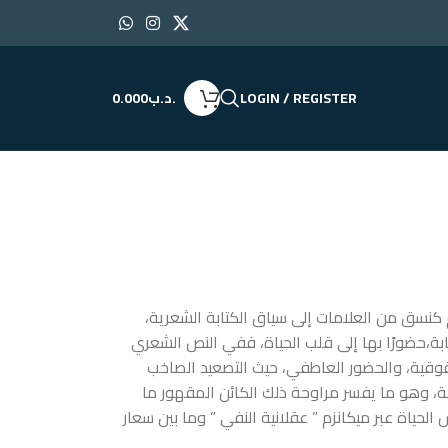
LOGIN / REGISTER
.د.ب
0.000
وم كنسق من العلامات إلى سياق الكتابة الشعرية،
بة،حضورًا بها إلى قلب الحياة، ففي النص الشعري
حقوقية، والحضور العاطفي، حيث التصعيد الصاخب
، وهو ما يفسر مراوحة ذلك الكائن المقهور ما
لحياة عبر ميكانزم ” عقلانية النفي ” وما بين سعار