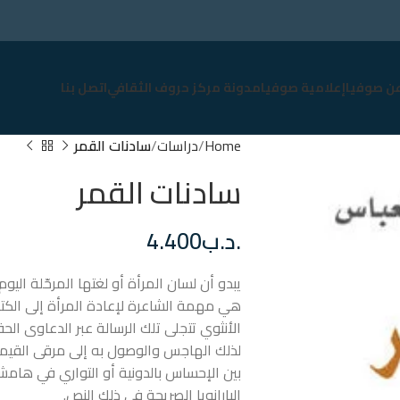
عن صوفيا
إعلامية صوفيا
مدونة مركز حروف الثقافي
اتصل بنا
Home
دراسات
سادنات القمر
سادنات القمر
.د.ب
4.400
يبدو أن لسان المرأة أو لغتها المرحّلة الي
هي مهمة الشاعرة لإعادة المرأة إلى الكتا
الأنثوي تتجلى تلك الرسالة عبر الدعاوى ال
لذلك الهاجس والوصول به إلى مرقى القيمة
بين الإحساس بالدونية أو التواري في هامش ا
البارانويا الصريحة في ذلك النص.