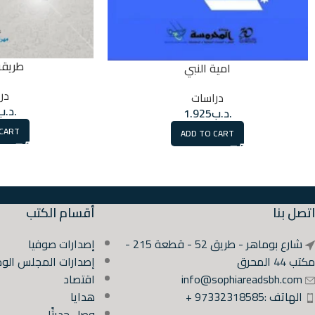
طريقة
امية النبي
در
دراسات
.د.ب
.د.ب
1.925
 CART
ADD TO CART
اتصل بنا
أقسام الكتب
شارع بوماهر - طريق 52 - قطعة 215 -
إصدارات صوفيا
مكتب 44 المحرق
إصدارات المجلس الوط
info@sophiareadsbh.com
اقتصاد
الهاتف :97332318585 +
هدايا
وصل حديثًا