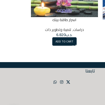
تحليل الخط
دراسات
,
إصدارات ه
.
اسرار طاقة بيتك
RT
دراسات
,
تنمية وتطوير ذات
.د.ب
6.820
ADD TO CART
تابعنا