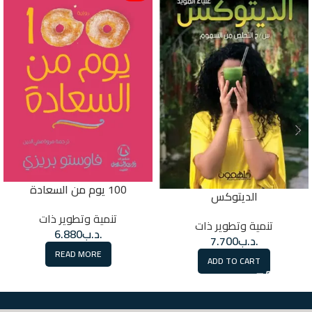
100 يوم من السعادة
الديتوكس
تنمية وتطوير ذات
تنمية وتطوير ذات
.د.ب
6.880
.د.ب
7.700
READ MORE
ADD TO CART