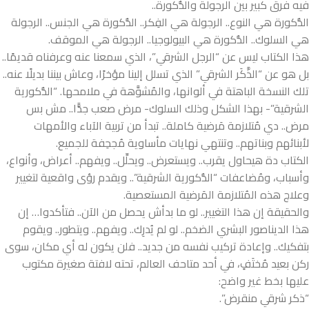
فيه فرق كبير بين الرجولة والذُّكورة..
الذُّكورة هي النوع.. الرجولة هي الفِكر.. الذُّكورة هي الجنس.. الرجولة
هي السلوك.. الذُّكورة هي البيولوجيا.. الرجولة هي الموقف.
هذا الكتاب ليس عن “الرجل الشرقي”، الذي سمعنا عنه وعرفناه قديمًا..
بل هو عن “الذَّكَر الشرقي” الذي تسلل إلينا مؤخرًا، وعاش بيننا بديلًا عنه..
تلك النسخة الباهتة في ألوانها، والمُشوَّهة في ملامحها. “الذُّكورية
الشرقية”- بهذا الشكل وذلك السلوك- مرض صعب جدًّا.. مش بس
مرض.. دي مُتلازمة مَرضية كاملة.. تبدأ من تربية الآباء والأمهات
لأبنائهم وبناتهم.. وتنتهي نهايات مأساوية مُجحِفة للجميع.
الكتاب دة هيحاول يقرب.. ويستعرض.. ويحلِّل.. ويفهم.. أعراض، وأنواع،
وأسباب، ومُضاعفات “الذُّكورية الشرقية”.. ويقدم رؤى واقعية لتغيير
وعلاج هذه المُتلازمة المَرضية المستعصية.
والحقيقة إن هذا التغيير.. لو ما بدأش يحصل من الآن.. فتأكدوا… إن
هذا الديناصور البشري الضخم.. لو لم يُدرِك.. ويفهم.. ويتطور.. ويقوم
بتفكيك.. وإعادة تركيب نفسه من جديد.. فلن يكون له أي مكان، سوى
ركن بعيد مُختَفٍ، في أحد متاحف العالم، تحته لافتة صغيرة مكتوب
عليها بخط غير واضح:
“ذكر شرقي منقرض”.