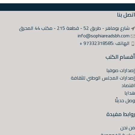
اتصل بنا
شارع بوماهر - طريق 52 - قطعة 215 - مكتب 44 المحرق
info@sophiareadsbh.com
الهاتف :97332318585 +
أقسام الكتب
إصدارات صوفيا
إصدارات المجلس الوطني للثقافة
اقتصاد
هدايا
وصل حديثًا
روابط مفيدة
من نحن
سياسة الخصوصية