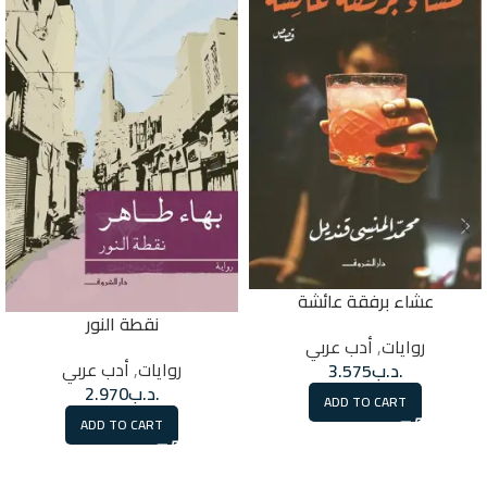
عشاء برفقة عائشة
نقطة النور
روايات
,
أدب عربي
روايات
,
أدب عربي
.د.ب
3.575
.د.ب
2.970
ADD TO CART
ADD TO CART