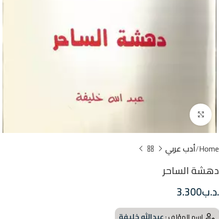
Click to enlarge
Home
أدب عربي
دهشة الساحر
.د.ب
3.300
عبدالله خليفة
اسم المؤلف :