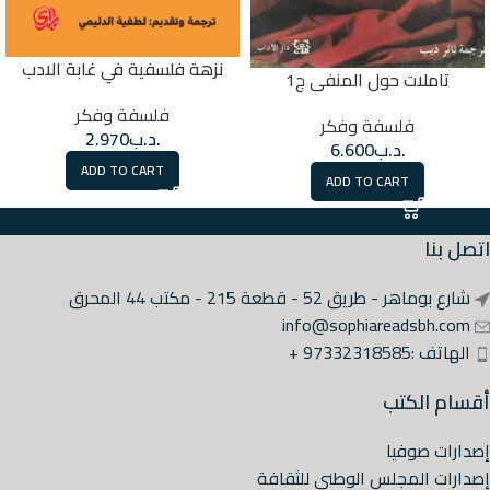
نزهة فلسفية في غابة الادب
تاملات حول المنفى ج1
فلسفة وفكر
فلسفة وفكر
.د.ب
2.970
.د.ب
6.600
ADD TO CART
ADD TO CART
اتصل بنا
شارع بوماهر - طريق 52 - قطعة 215 - مكتب 44 المحرق
info@sophiareadsbh.com
الهاتف :97332318585 +
أقسام الكتب
إصدارات صوفيا
إصدارات المجلس الوطني للثقافة