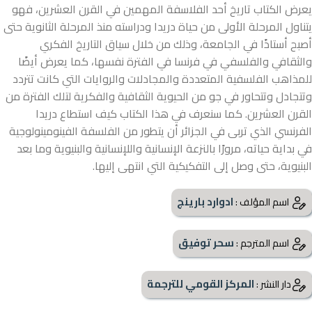
يعرض الكتاب تاريخ أحد الفلاسفة المهمين في القرن العشرين، فهو
يتناول المرحلة الأولى من حياة دريدا ودراسته منذ المرحلة الثانوية حتى
أصبح أستاذًا في الجامعة، وذلك من خلال سياق التاريخ الفكري
والثقافي والفلسفي في فرنسا في الفترة نفسها، كما يعرض أيضًا
للمذاهب الفلسفية المتعددة والمجادلات والروايات التي كانت تتردد
وتتجادل وتتحاور في جو من الحيوية الثقافية والفكرية لتلك الفترة من
القرن العشرين. كما سنعرف في هذا الكتاب كيف استطاع دريدا
الفرنسي الذي تربى في الجزائر أن يتطور من الفلسفة الفينومينولوجية
في بداية حياته، مرورًا بالنزعة الإنسانية واللإنسانية والبنيوية وما بعد
البنيوية، حتى وصل إلى التفكيكية التي انتهى إليها.
ادوارد بارينج
اسم المؤلف :
سحر توفيق
اسم المترجم :
المركز القومي للترجمة
دار النشر :