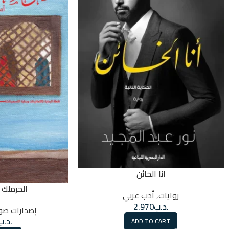
انا الخائن
الحرملك 
روايات
,
أدب عربي
.د.ب
2.970
إصدارات صو
.د.ب
ADD TO CART