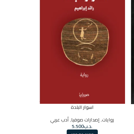
رغ
اسوار البلدة
رواي
روايات
,
إصدارات صوفيا
,
أدب عربي
.
.د.ب
5.500
RT