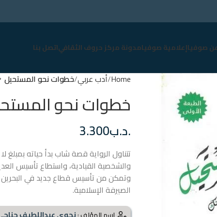
عن صوفيا
إعلامية صوفيا
مدونة مركز حروف الثقافي
اتصل بنا
Home
أدب عربي
خطوات نحو المستحيل
خطوات نحو المستح
.د.ب
3.300
والشخصية القيادية، واستطاع تأسيس العدي
وتمكن من تأسيس قطاع جديد في البحرين 
الصيرفة الإسلامية.
نجوى عبداللطيف جناحي
اسم المؤلف :