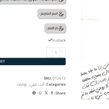
اسم المترجم :
دار النشر :
In stock
ART
SKU:
012412
Categories:
أدب عربي
,
روايات
Share: