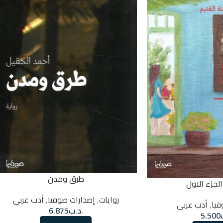
طرق ومدن
الجزء الاول
روايات
,
إصدارات صوفيا
,
أدب عربي
فيا
,
أدب عربي
.د.ب
6.875
5.500