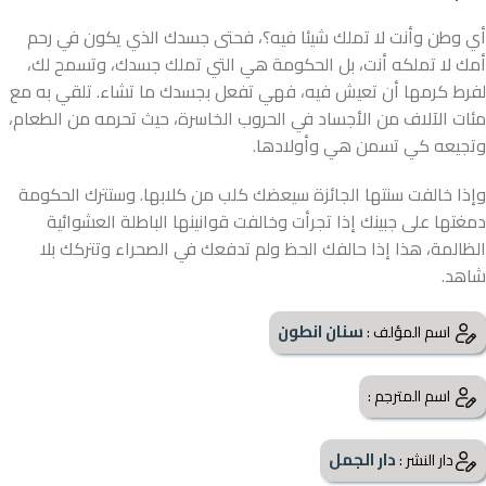
أي وطن وأنت لا تملك شيئا فيه؟، فحتى جسدك الذي يكون في رحم
أمك لا تملكه أنت، بل الحكومة هي التي تملك جسدك، وتسمح لك،
لفرط كرمها أن تعيش فيه، فهي تفعل بجسدك ما تشاء. تلقي به مع
مئات الآلاف من الأجساد في الحروب الخاسرة، حيث تحرمه من الطعام،
وتجيعه كي تسمن هي وأولادها.
وإذا خالفت سنتها الجائزة سيعضك كلب من كلابها. وستترك الحكومة
دمغتها على جبينك إذا تجرأت وخالفت قوانينها الباطلة العشوائية
الظالمة، هذا إذا حالفك الحظ ولم تدفعك في الصحراء وتتركك بلا
شاهد.
سنان انطون
اسم المؤلف :
اسم المترجم :
دار الجمل
دار النشر :