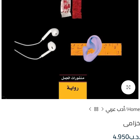
Click to enlarge
Home
أدب عربي
خزامى
.د.ب
4.950