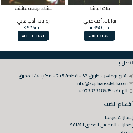
بنات الباشا
عشاء برفقة عائشة
روايات
,
أدب عربي
روايات
,
أدب عربي
.د.ب
4.950
.د.ب
3.575
ADD TO CART
ADD TO CART
اتصل بنا
شارع بوماهر - طريق 52 - قطعة 215 - مكتب 44 المحرق
info@sophiareadsbh.com
الهاتف :97332318585 +
أقسام الكتب
إصدارات صوفيا
إصدارات المجلس الوطني للثقافة
اقتصاد