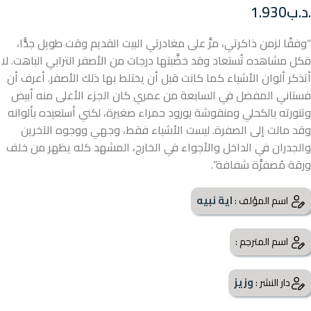
.د.ب
1.930
“وفقًا لزمن ذاكرتي، مرَّ على مغادرتي البيت القديم وقت طويل جدًّا،
فكل مشاهده تُستعاد وقد خضَّبتها درجات من الأصفر الترابي الباهت. لا
أتذكر ألوان الأشياء كما كانت قبل أن يختلط بها ذلك الأصفر. أعرف أن
فستاني المفضل في السابعة من عمري كان الجزء الأعلى منه أبيض
وتنورته بالكحلي ومنقوشة بورود حمراء صغيرة، لكني أستعيده بألوانه
وقد مالت إلى الصفرة. ليست الأشياء فقط، وجهي ووجوه الآخرين
والجدران في الداخل والأجواء في الخارج، المشهد كله يظهر من خلف
ورقة مُصفرَّة شفافة”.
اية نبيه
اسم المؤلف :
اسم المترجم :
وزيز
دار النشر :