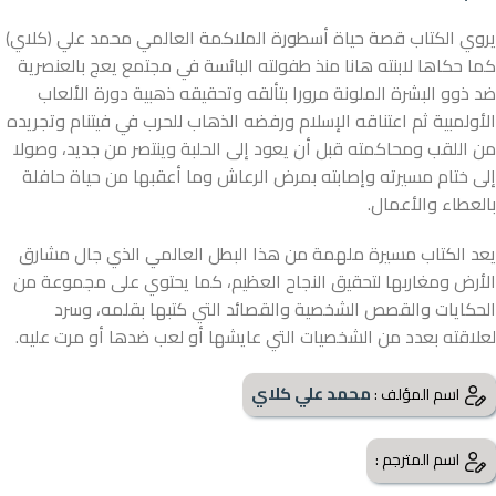
يروي الكتاب قصة حياة أسطورة الملاكمة العالمي محمد علي (كلاي)
كما حكاها لابنته هانا منذ طفولته البائسة في مجتمع يعج بالعنصرية
ضد ذوو البشرة الملونة مرورا بتألقه وتحقيقه ذهبية دورة الألعاب
الأولمبية ثم اعتناقه الإسلام ورفضه الذهاب للحرب في فيتنام وتجريده
من اللقب ومحاكمته قبل أن يعود إلى الحلبة وينتصر من جديد، وصولا
إلى ختام مسيرته وإصابته بمرض الرعاش وما أعقبها من حياة حافلة
بالعطاء والأعمال.
يعد الكتاب مسيرة ملهمة من هذا البطل العالمي الذي جال مشارق
الأرض ومغاربها لتحقيق النجاح العظيم، كما يحتوي على مجموعة من
الحكايات والقصص الشخصية والقصائد التي كتبها بقلمه، وسرد
لعلاقته بعدد من الشخصيات التي عايشها أو لعب ضدها أو مرت عليه.
محمد علي كلاي
اسم المؤلف :
اسم المترجم :