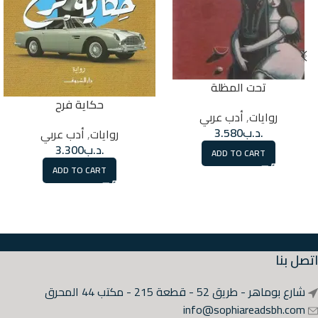
تحت المظلة
حكاية فرح
روايات
,
أدب عربي
.د.ب
3.580
روايات
,
أدب عربي
.د.ب
3.300
ADD TO CART
ADD TO CART
اتصل بنا
شارع بوماهر - طريق 52 - قطعة 215 - مكتب 44 المحرق
info@sophiareadsbh.com