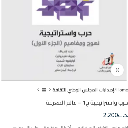
Click to enlarge
Home
إصدارات المجلس الوطني للثقافة
حرب واستراتيجية ج1 – عالم المعرفة
.د.ب
2.200
لقد مارس التفكير الاستراتيجي بأشكال مختلفة – ولا يزال يمارس –