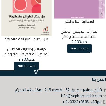
اشكالية الانا والاخر
إصدارات المجلس الوطني
للثقافة
,
فلسفة وفكر
هل يحتاج العلم لغة عالمية؟
.د.ب
2.200
دراسات
,
إصدارات المجلس
ADD TO CART
الوطني للثقافة
,
فلسفة وفكر
.د.ب
2.200
ADD TO CART
اتصل بنا
شارع بوماهر - طريق 52 - قطعة 215 - مكتب 44 المحرق
info@sophiareadsbh.com
الهاتف :97332318585 +