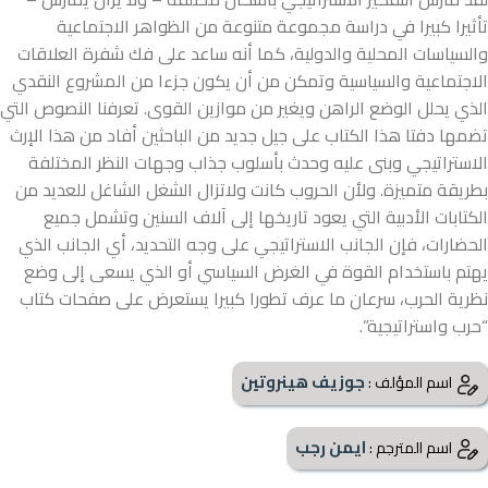
تأثيرا كبيرا في دراسة مجموعة متنوعة من الظواهر الاجتماعية
والسياسات المحلية والدولية، كما أنه ساعد على فك شفرة العلاقات
الاجتماعية والسياسية وتمكن من أن يكون جزءا من المشروع النقدي
الذي يحلل الوضع الراهن ويغير من موازين القوى. تعرفنا النصوص التي
تضمها دفتا هذا الكتاب على جيل جديد من الباحثين أفاد من هذا الإرث
الاستراتيجي وبنى عليه وحدث بأسلوب جذاب وجهات النظر المختلفة
بطريقة متميزة. ولأن الحروب كانت ولاتزال الشغل الشاغل للعديد من
الكتابات الأدبية التي يعود تاريخها إلى آلاف السنين وتشمل جميع
الحضارات، فإن الجانب الاستراتيجي على وجه التحديد، أي الجانب الذي
يهتم باستخدام القوة في الغرض السياسي أو الذي يسعى إلى وضع
نظرية الحرب، سرعان ما عرف تطورا كبيرا يستعرض على صفحات كتاب
“حرب واستراتيجية”.
جوزيف هينروتين
اسم المؤلف :
ايمن رجب
اسم المترجم :