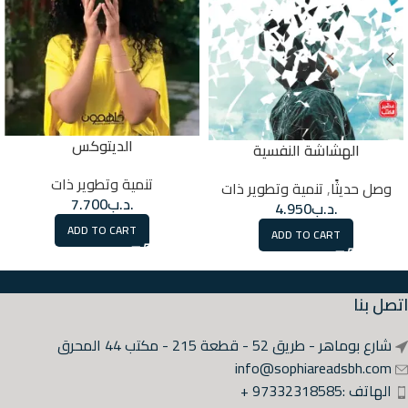
الديتوكس
الهشاشة النفسية
تنمية وتطوير ذات
وصل حديثًا
,
تنمية وتطوير ذات
.د.ب
7.700
.د.ب
4.950
ADD TO CART
ADD TO CART
اتصل بنا
شارع بوماهر - طريق 52 - قطعة 215 - مكتب 44 المحرق
info@sophiareadsbh.com
الهاتف :97332318585 +