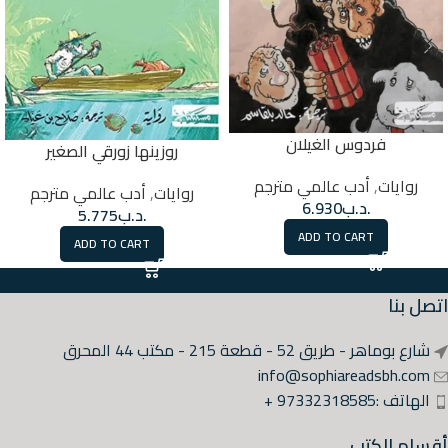
فردوس الغيلان
روزينها زورقي الصغير
روايات
,
أدب عالمي مترجم
روايات
,
أدب عالمي مترجم
.د.ب
6.930
.د.ب
5.775
ADD TO CART
ADD TO CART
اتصل بنا
شارع بوماهر - طريق 52 - قطعة 215 - مكتب 44 المحرق
info@sophiareadsbh.com
الهاتف :97332318585 +
أقسام الكتب