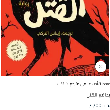
Click to enlarge
Home
أدب عالمي مترجم
بدافع القتل
.د.ب
7.700