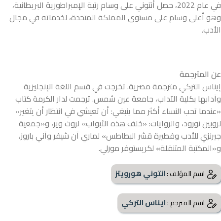
في عام 2022، حصل أنتوني على وسام رتبة الإمبراطورية البريطانية،
وهو أعلى وسام على مستوى المملكة المتحدة، لخدماته في مجال
الأدب.
عن المترجمة
إيناس التركي مترجمة مصرية. تخرجت في قسم اللغة الإنجليزية
وآدابها بكلية الآداب، جامعة عين شمس. ترجمت لدار الكرمة كتاب
«عندما تحب النساء أكثر مما ينبغي: أن تعيشي في انتظار أن يتغير»
لروبين نورود، والروايات: «خلف هذه الأبواب» لروث وير، و«جمعية
جيرنزي للأدب وفطيرة قشر البطاطس» لماري آن شيفر وآني باروز،
و«المكتبة المتنقلة» لكريستوفر مورلي.
انتوني هورويتز
اسم المؤلف :
ايناس التركي
اسم المترجم :