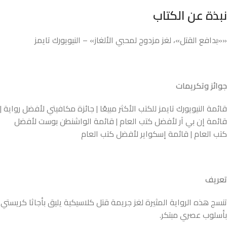
نبذة عن الكتاب
««بدافع القتل»، لغز مزدوج لمحبي الألغاز» – النيويورك تايمز
جوائز وتكريمات
قائمة النيويورك تايمز للكتب الأكثر مبيعًا | جائزة مكافيتي لأفضل رواية |
قائمة إن بي آر لأفضل كتب العام | قائمة الواشنطن بوست لأفضل
كتب العام | قائمة إسكواير لأفضل كتب العام
تعريف
تنسج هذه الرواية المثيرة لغز جريمة قتل كلاسيكية يليق بأجاثا كريستي
بأسلوب عصري مبتكر.