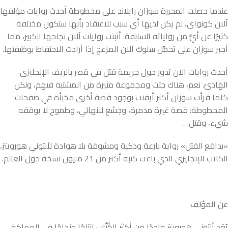
عندما حصلت المحررة سوزان رايلاند على مخطوطة أحدث روايات مؤلفها
آلان كونواي، لم يكن لديها أي سبب للاعتقاد بأنها ستكون مختلفة
كثيرًا عن أيٍّ من رواياته السابقة. أثبتت روايات آلان نجاحها الكبير، مما
أجبر سوزان على تحمُّل سلوك آلان المزعج إذا أرادت الاحتفاظ بوظيفتها.
أحدث روايات آلان تدور حول جريمة قتل في قصر بالريف الإنجليزي
الهادئ. نعم، هناك جثث ومجموعة مثيرة من المشتبه فيهم، ولكن
كلما قرأت سوزان أكثر أيقنت بوجود قصة أخرى مخبأة في صفحات
المخطوطة: قصة غيرة مدمرة، وجشع لانهائي، وطموح لا يوقفه
شيء، وقتل…
«بدافع القتل» رواية بارعة وذكية ومشوقة بلا هوادة لأنتوني هورويتز،
الكاتب الإنجليزي الذي باعت كتبه أكثر من 21 مليون نسخة حول العالم.
عن المؤلف
يُعَد أنتوني هورويتز واحدًا من أكثر الكُتَّاب إنتاجًا ونجاحًا في المملكة