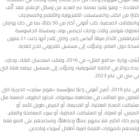
المتحدة – وهو يتفرد بعمله عبر العديد من وسائل الإعلام، فقد ألَّف
كثيرًا من الكتب والمسلسلات التلفزيونية والأفلام والمسرحيات
والمقالات الصحفية. كتب أنتوني أكثر من 50 كتابًا، بما في ذلك روايتان
لشرلوك هولمز، وثلاث روايات لجيمس بوند، وسلسلة الجاسوسية
للمراهقين الأكثر مبيعًا أليكس رايدر، والتي يُقدر أنها باعت 21 مليون
نسخة حول العالم، وتحوَّلت إلى مسلسل تلفزيوني ناجح للغاية.
نُشرت رواية «بدافع القتل» في 2016، ولاقت استحسان النقاد، وحازت
عدة جوائز في الكتابة التشويقية، وتحوَّلت إلى مسلسل عرضته قناة البي
بي سي في عام 2023.
في عام 2019، أصبح أنتوني راعيًا لمؤسسة «هوم-ستارت» الخيرية التي
تتعاون مع العائلات في مقاطعة سوفولك، لتجاوز الظروف الصعبة مثل
مشكلات الصحة العقلية، أو الفجيعة، أو المرض طويل الأمد أو
المزمن، أو العزلة، أو المشكلات المنزلية، أو سوء المعاملة والفقر،
وغير ذلك الكثير، فتدعمهم عمليًّا وعاطفيًّا، وتساعدهم على النمو بثقة
وتمدهم بالمهارات اللازمة لتربية أطفال أسوياء وناجحين.