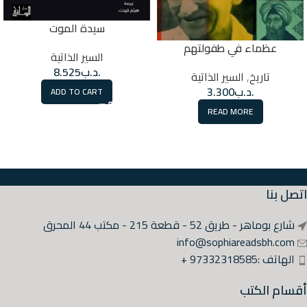
سيدة الموت
عظماء في طفولتهم
السير الذاتية
.د.ب
8.525
تاريخ
,
السير الذاتية
.د.ب
3.300
ADD TO CART
READ MORE
اتصل بنا
شارع بوماهر - طريق 52 - قطعة 215 - مكتب 44 المحرق
info@sophiareadsbh.com
الهاتف :97332318585 +
أقسام الكتب