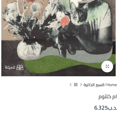
Click to enlarge
Home
السير الذاتية
ام كلثوم
.د.ب
6.325