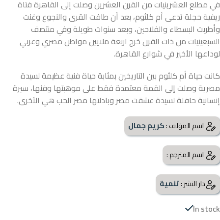
في مطلع العشرينيات من القرن العشرين وصلت إلى القاهرة فتاة
ريفية خجلة تدعى أم كلثوم، بعد أن طافت القرى والنجوع وغنت
وأطربت البسطاء والفلاحين، وبعد سنوات طويلة وفي منتصف
السبعينيات من ذات القرن خرج اربعة ملايين مواطن مصري وعربي
لوداعها الأخير في شوارع القاهرة.
كانت حياة أم كلثوم بين التاريخين بمثابة حياة فنية عظيمة لسيدة
مصرية وصلت إلى القمة معتمدة فقط على موهبتها وفنها، سيرة
إنسانية حافلة لسيدة عشقت مصر وبادلتها مصر الحب هي الأخرى.
كريم جمال
اسم المؤلف :
اسم المترجم :
تنمية
دار النشر :
In stock