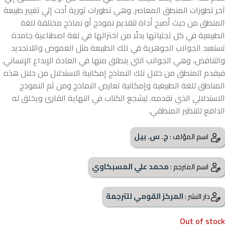
آخر تطورات المنطق المعاصر. وهي تطورات ثورية أدت إلي تغيير طبيعة
المنطق من حيث أصبح أداة لتقديم نموذج أو نماذج مختلفة للغة
الطبيعية في كل تجلياتها بدلًا من اختزالها في لغة اصطناعية جامدة
تستعبد الجوانب الجوهرية في تلك الطبيعة مثل الغموض واللاتحديد
والتناقض، وهي الجوانب التي ينطلق منها في العادة الإبداع الإنساني.
فيقدم المنطق من خلال تلك النماذج إمكانية الاستدلال من خلال هذه
المناطق للغة الطبيعية وإمكانية تعارض النماذج ومن ثم النموذج
الاستدلالي الذي تقدمه. ليشجع الكتاب في النهاية القارئ ويخلق له
الدافع للتنظير المنطقي.
ج. س. بيل
اسم المؤلف :
محمد علي المسبكاوي
اسم المترجم :
المركز القومي للترجمة
دار النشر :
Out of stock