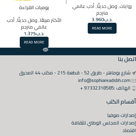
روايات
,
وصل حديثًا
,
أدب عالمي
يوميات القراءة
مترجم
.د.ب
3.960
الأكثر مبيعًا
,
وصل حديثًا
,
أدب
عالمي مترجم
READ MORE
.د.ب
1.375
READ MORE
اتصل بنا
شارع بوماهر - طريق 52 - قطعة 215 - مكتب 44 المحرق
info@sophiareadsbh.com
الهاتف :97332318585 +
أقسام الكتب
إصدارات صوفيا
إصدارات المجلس الوطني للثقافة
اقتصاد