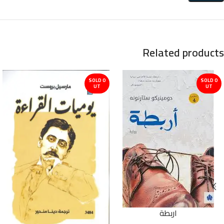
Related products
SOLD O
SOLD O
UT
UT
اربطة