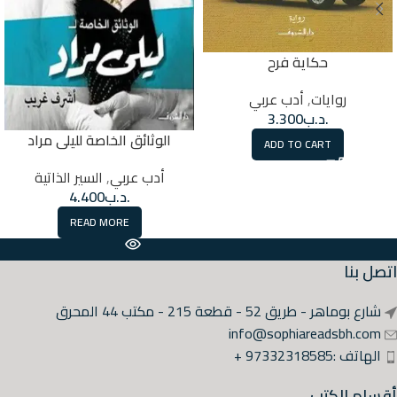
حكاية فرح
روايات
,
أدب عربي
.د.ب
3.300
الوثائق الخاصة لليلى مراد
ADD TO CART
أدب عربي
,
السير الذاتية
.د.ب
4.400
READ MORE
اتصل بنا
شارع بوماهر - طريق 52 - قطعة 215 - مكتب 44 المحرق
info@sophiareadsbh.com
الهاتف :97332318585 +
أقسام الكتب