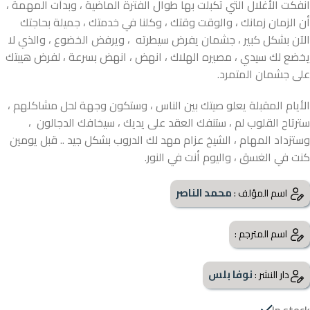
انفكت الأغلال التي تكبلت بها طوال الفترة الماضية ، وبدأت المهمة ،
أن الزمان زمانك ، والوقت وقتك ، وكلنا في خدمتك ، جميلة بحاجتك
الآن بشكل كبير ، جشمان يفرض سيطرته ، ويرفض الخضوع ، والذي لا
يخضع لك سيدي ، مصيره الهلاك ، انهض ، انهض بسرعة ، لفرض هيبتك
على جشمان المتمرد.
الأيام المقبلة يعلو صيتك بين الناس ، وستكون وجهة لحل مشاكلهم ،
سترتاح القلوب لم ، ستنفك العقد على يديك ، سيخافك الدجالون ،
وستزداد المهام ، الشيخ عزام مهد لك الدروب بشكل جيد .. قبل يومين
كنت في الغسق ، واليوم أنت في النور.
محمد الناصر
اسم المؤلف :
اسم المترجم :
نوفا بلس
دار النشر :
In stock