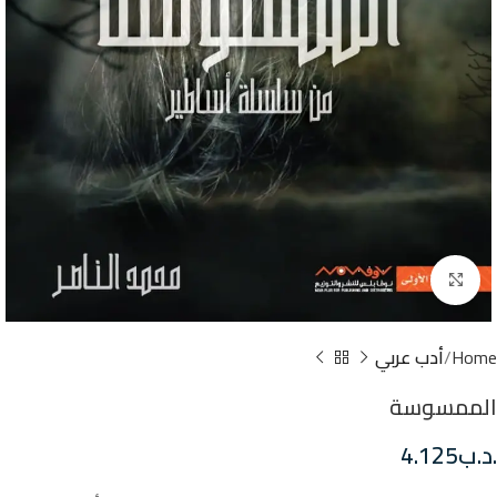
Click to enlarge
Home
أدب عربي
الممسوسة
.د.ب
4.125