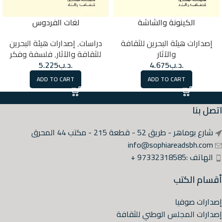
الكينونة والشاشة
لغات الفردوس
إصدارات هيئة البحرين للثقافة
دراسات
,
إصدارات هيئة البحرين
والآثار
للثقافة والآثار
,
فلسفة وفكر
.د.ب
4.675
.د.ب
5.225
ADD TO CART
ADD TO CART
اتصل بنا
شارع بوماهر - طريق 52 - قطعة 215 - مكتب 44 المحرق
info@sophiareadsbh.com
الهاتف :97332318585 +
أقسام الكتب
إصدارات صوفيا
إصدارات المجلس الوطني للثقافة