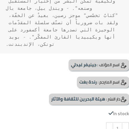
ولكيفية تمكّن البشر من إختيار المستقبل 
"كتابٌ تخصّصي" موجز رصين، بعيدٌ عن الخفّة، 
ولقد بات ضرورياً أن تصنّف سلسلة المقدّمات 
الوجيزة التي تصدرها جامعة أكسفورد على 
أنها ويكيبيديا القارئ المفكّر". - بويد 
تونكن، الإندبندنت.
جينيفر غيدلي
اسم المؤلف :
رندة بغت
اسم المترجم :
هيئة البحرين للثقافة والآثار
دار النشر :
In stock