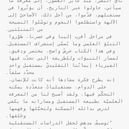
تاق البشرُ، منذ غابر العصور، إلى معرفة ما 
سيأتي، حاولوا عبر التاريخ، أن يؤثّروا في 
مستقبلهم، قدّموا، من أجل ذلك، الأضاحيّ إلى 
الآلهة واستطلعوا النجوم وتوسّلوا النصيحة 
في مراحل أقرب إلينا وفي عصرنا، طوّروا 
وفي هذا الكتاب عرضٌ واضح، مختصر ودقيق، 
لمسار التنبؤات وللطريقة التي تحدّت فيها 
الفيزياء إيمانّنا التقليديّ بمستقبل واحد 
إنه يطرح فكرة مفادها أنه كانت للإنسان، 
على الدوام، مستقبلياتٌ متعدّدة يمكنه 
التحكّم فيها، ولقد أصبح لنا من المعرفة 
العلميّة بطبيعة المستقبل ومساراته ما يكفي 
لدرس بدائله الممكنة ولتخيُّلها وفهمها 
"توصيفٌ مدهش لحقل الدراسات المستقبلية 