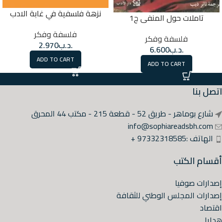
نزهة فلسفية في غابة الادب
تاملات حول المنفى ج1
فلسفة وفكر
فلسفة وفكر
.د.ب
2.970
.د.ب
6.600
ADD TO CART
ADD TO CART
اتصل بنا
شارع بوماهر - طريق 52 - قطعة 215 - مكتب 44 المحرق
info@sophiareadsbh.com
الهاتف :97332318585 +
أقسام الكتب
إصدارات صوفيا
إصدارات المجلس الوطني للثقافة
اقتصاد
هدايا