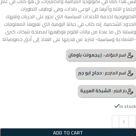
ليس هذا كتاباً في تكنولوجيا المراقبة والكاميرات، بل هو كتاب في علم
اجتماع الآلة وأثرها في الوعي بالذات، وفي توظيف التطورات
التكنولوجية لخدمة الأجندات السياسية التي تجور على الحريات وتنتهك
الحدود الشخصية. إنه كتاب في حياتنا اليومية التي تغزوها المعلومات
وتسلبنا كل ما عندنا من بيانات لتقوم بتوظيفها لمصلحة شبكات كبرى
-اقتصادية وسياسية- فتزيد من قدرتها على النفاذ إلى أدق خصوصياتنا.
زيجمونت باومان
اسم المؤلف :
حجاج ابو جبر
اسم المترجم :
الشبكة العربية
دار النشر :
In stock
ADD TO CART