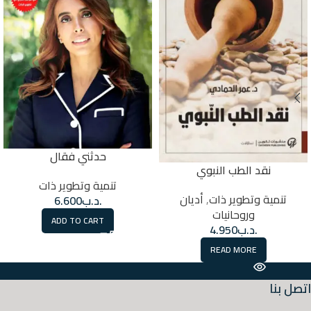
حدثني فقال
نقد الطب النبوي
تنمية وتطوير ذات
تنمية وتطوير ذات
,
أديان
.د.ب
6.600
وروحانيات
ADD TO CART
.د.ب
4.950
READ MORE
اتصل بنا