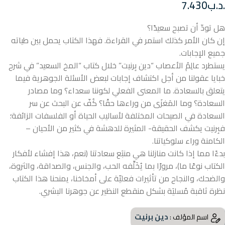
.د.ب
7.430
هل تودّ أن تصبح سعيدًا؟
إن كان الأمر كذلك استمر في القراءة. فهذا الكتاب يحمل بين طياته
جميع الإجابات.
يستطرد عالِمُ الأعصاب “دين بِرنيت” خلال كتاب “المخ السعيد” في شرح
خبايا عقولنا من أجل اكتشاف إجابات لبعض الأسئلة الجوهرية فيما
يتعلق بالسعادة. ما المعنى الفعلي لكوننا سعداء؟ وما مصادر
السعادة؟ وما المَغزَى من وراءها حقًا؟ كُفّ عن البحث عن سر
السعادة في الصيحات المختلفة لأساليب الحياة أو الفلسفات الزائفة؛
فبِرنيت يكشف الحقيقة- المثيرة للدهشة في كثير من الأحيان –
الكامنة وراء سلوكياتنا.
بدءًا مما إذا كانت منازلنا هي منبَع سعادتنا (نعم، هذا إفشاء لأفكار
الكتاب نوعًا ما)، مرورًا بما يُخَلِّفه الحب، والجنس، والصداقة، والثروة،
والضحك، والنجاح من تأثيرات فعليّة على أمخاخنا، يمنحنا هذا الكتاب
نظرة ثاقبة مُسليَة بشكل منقطع النظير عن جوهرنا البشري.
دين برنيت
اسم المؤلف :