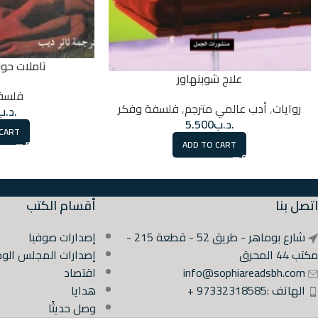
تاملات حول
علاج شوبنهاور
فلسف
روايات
,
أدب عالمي مترجم
,
فلسفة وفكر
.د.ب
.د.ب
5.500
 CART
ADD TO CART
اتصل بنا
أقسام الكتب
شارع بوماهر - طريق 52 - قطعة 215 -
إصدارات صوفيا
مكتب 44 المحرق
إصدارات المجلس الوط
info@sophiareadsbh.com
اقتصاد
الهاتف :97332318585 +
هدايا
وصل حديثًا