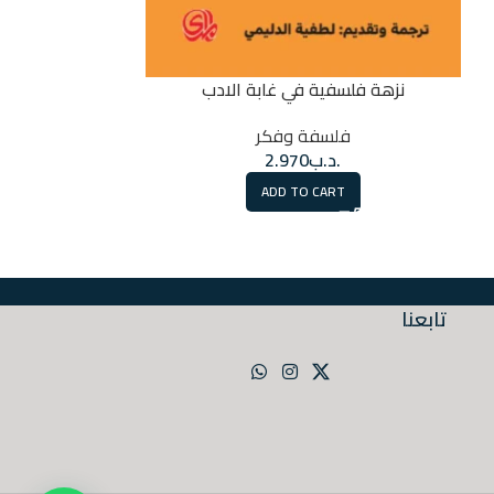
تاريخ الجنسانية 2/ استعمال 
نزهة فلسفية في غابة الادب
فل
فلسفة وفكر
.
.د.ب
2.970
RT
ADD TO CART
تابعنا