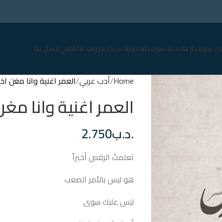
عن صوفيا
إعلامية صوفيا
مدونة مركز حروف الثقافي
اتصل بنا
Home
أدب عربي
العمر اغنية وانا مغن ا
العمر اغنية وانا مغ
.د.ب
2.750
تعلمتُ الرقص أخيراً
هو ليس بالأمر الصعب
ليس عليك سوى