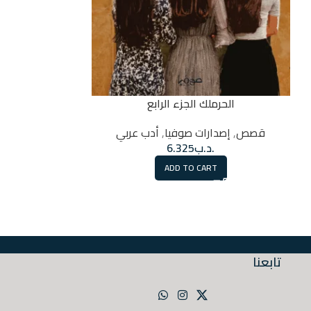
الحرملك الجزء الرابع
ط
قصص
,
إصدارات صوفيا
,
أدب عربي
روايات
,
إصدا
.د.ب
6.325
.
ADD TO CART
RT
تابعنا