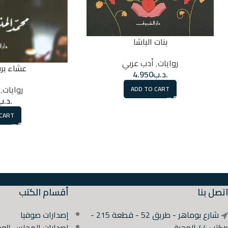
بنات الباشا
روايات
,
أدب عربي
عشاء بر
.د.ب
4.950
روايات
,
ADD TO CART
.د.ب
 CART
اتصل بنا
أقسام الكتب
شارع بوماهر - طريق 52 - قطعة 215 -
إصدارات صوفيا
مكتب 44 المحرق
إصدارات المجلس الوط