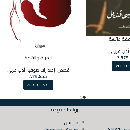
فقة عائشة
أدب عربي
3.575
المراة والقطة
ADD TO
قصص
,
إصدارات صوفيا
,
أدب عربي
.د.ب
2.750
ADD TO CART
روابط مفيدة
من نحن
ني للثقافة
سياسة الخصوصية