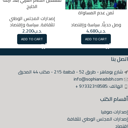
الخليج
ثمن عدم المساواة
إصدارات المجلس الوطني
للثقافة
,
سياسة وإقتصاد
وصل حديثًا
,
سياسة وإقتصاد
.د.ب
2.200
.د.ب
4.680
ADD TO CART
ADD TO CART
اتصل بنا
شارع بوماهر - طريق 52 - قطعة 215 - مكتب 44 المحرق
info@sophiareadsbh.com
الهاتف :97332318585 +
أقسام الكتب
إصدارات صوفيا
إصدارات المجلس الوطني للثقافة
اقتصاد