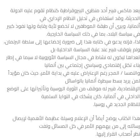
يعد ماكس فيبر أحد منظري البيروقراطية كنظام تقوم عليه الدولة
الحديثة، وقد استفاض في تحليل النظام الإداري في
ألمانيا، ويرى أن طبقة الموظفين لا تخضع لأية رقابة ولها نفوذ كبير
في سياسة البلاد، بما في ذلك السياسة الخارجية.
لذا، فإنه يدعو في كتابه هذا إلى ضرورة إخضاعها إلى سلطة البرلمان،
ولم يتوقف فيبر عند عتبة السياسة الداخلية بل
تعداها ليكون له نشاط في مجال السياسة الأوروبية لا سيما في إطار
بناء تكتل إقتصادي وسياسي إجتماعي بين ألمانيا
والنمسا / المجر رغم الإعتراض عليه في بداية الأمر، حيث كان مؤيداً
لمن يريد بسط سيطرة ألمانيا بالواسائل
الإقتصادية، فيبر له موقف من الثورة الروسية وتأثيراتها على الوضع
الداخلي في ألمانيا، كان يشكك في النوايا السلمية
للنظام الجدید في روسیا.
هذا الكتاب يوضح أيضاً أن الإعلام وسيلة عظيمة الأهمية لإيصال
رسائله إلى من يهمهم الأمر في كل المسائل ولفت
نظر أصحاب القرار إليها.