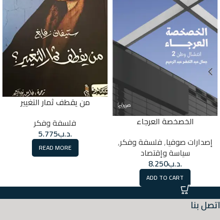
من يقطف ثمار التغيير
الخصخصة العرجاء
فلسفة وفكر
.د.ب
5.775
إصدارات صوفيا
,
فلسفة وفكر
,
READ MORE
سياسة وإقتصاد
.د.ب
8.250
ADD TO CART
اتصل بنا