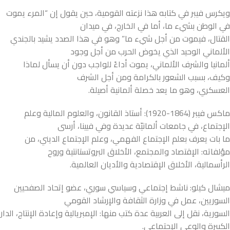
ويكرس فيبر في كتابه هذا نزعته القومية، حين يقول إن “المرء يموت
في الوطن بشيء ما، أما في الخارج، في ميدان
القتال، فيموت من أجل شيء ما” وهو في هذا الصدد يشيد بالجندي
الألماني الوحيد الذي يخوض الحرب من أجل وجود
ألمانيا والشرف الألماني، يموت أداءً للواجب دون أن يسأل لماذا
وكيف، بسبب الشعور بالكرامة ومن أجل الشرف
العسكري، وهو ما يعد خصلة ألمانية أصيلة.
ماكس فيبر (1864-1920): أستاذ القانون، والعلوم المالية وعلم
الإجتماع، في جامعات ألمانيّة عديدة وفي فيينا، أرسى
ما بات يعرف بعلم الإجتماع الفهمي، وعلم الإجتماع الديني، من
مؤلفاته: الإقتصاد والمجتمع، الأخلاق البروتستانتية وروح
الرأسمالية، الأخلاق الإقتصادية والأديان العالمية.
ميشال كيلو: ناشط إجتماعي وسياسي سوري، عضو إتحاد الصفحيين
السوريين، عمل في وزارة الثقافة والإرشاد القومي
السورية، نقل إلى العربية عدة كتب منها: الإمبريالية وإعادة الإنتاج، الدار
الكبيرة والوعي الإجتماعي.