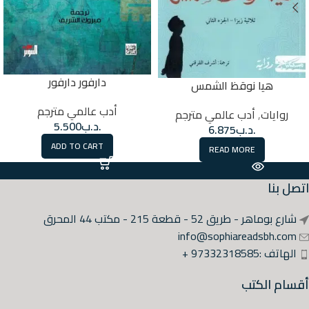
دارفور دارفور
هيا نوقظ الشمس
أدب عالمي مترجم
روايات
,
أدب عالمي مترجم
.د.ب
5.500
.د.ب
6.875
ADD TO CART
READ MORE
اتصل بنا
شارع بوماهر - طريق 52 - قطعة 215 - مكتب 44 المحرق
info@sophiareadsbh.com
الهاتف :97332318585 +
أقسام الكتب