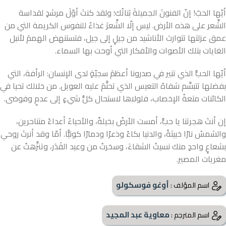
أيّها الحبّ! إنّ الفنونَ الجميلةَ بَناتُك؛ ولقد كنتَ أوّلَ مرشدٍ لقداسة
الشِّعر على هذه الأرض. ليس إلّا الشِّعرَ غذاءٌ للنفوس الكريمة التي من
عمق عزلتها تتوارث الأناشيد من جيلٍ إلى جيل، فتستنهض الهممَ لأنبل
الغايات بتلك الأصوات والأفكار التي أوحت بها السماء.
أيّها الحبُّ الذي تنير في صدرونا أعظمَ سجيّةٍ لدى الإنسان: الرأفة، التي
بفضلها تتبسَّم شفاهُ التعيس الذي تحتَّمَ عليه العويل. من خلالك تحيا في
الكائنات متعةُ الإخصاب، فلولاها لاستحال كلُّ شيءٍ إلى عدمٍ وفوضى.
إن أنتَ هجرتنا يا حبُّ، أمست الأرضُ بخيلةً، والأحياءُ أعداءً متناحرين،
والشمسُ نارًا خبيثةً، والدنيا بكاءً وذعرًا ودمارًا كونيًّا. أمّا وقد أنرتَ روحي
بشعاعٍ واحدٍ منك نسيتُ الشقاءَ، وسخرتُ من وعيد القَدَر، وتنزَّهتُ عن
مغريات المصير.
أوغو فوسكولو
اسم المؤلف :
معاوية عبد المجيد
اسم المترجم :