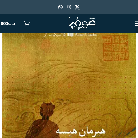
.د.ب
.000