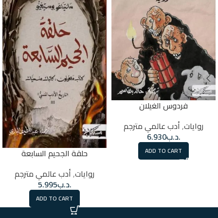
فردوس الغيلان
روايات
,
أدب عالمي مترجم
.د.ب
6.930
ADD TO CART
حلقة الجحيم السابعة
روايات
,
أدب عالمي مترجم
.د.ب
5.995
ADD TO CART