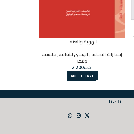
اخل
الهوية والعنف
إصدارات المجلس 
إصدارات المجلس الوطني للثقافة
,
فلسفة
.
وفكر
RT
.د.ب
2.200
ADD TO CART
تابعنا