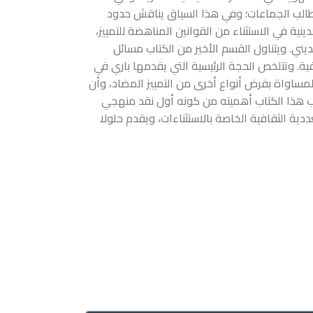
 مطالب الجماعات؛ وفي هذا السياق يناقش حدود
ية في الاستثناء من القوانين المناهضة للتمييز،
ديني. ويتناول القسم الأخير من الكتاب مسائل
افية. وتتلخص الحجة الرئيسية التي يقدمها باري في
لمساواة بفرض أنواع أخرى من التمييز المضاد، وأن
تسب هذا الكتاب أهميته من كونه أول نقد منهجي
عددية الثقافية الخاصة بالاستثناءات، ويقدم حلولا