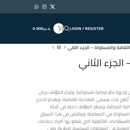
LOGIN / REGISTER
.د.ب
0.000
لثقافة والمساواة – الجزء الثاني
الجزء الثاني
وجهة نظر ليبرالية مساواتية. ويُركز المؤلف بريان
تُطرح تحت مسمى التعددية الثقافية، ويقدم الحجج
ة الليبرالية. وينظم المؤلف حجته في ثلاثة
بالمساواة في المعاملة. ويناقش في هذا السياق
استثناءات القانونية التي يتمتع بها أفراد جماعات
ه الهوية في المناظرات السياسية النظرية. وفي