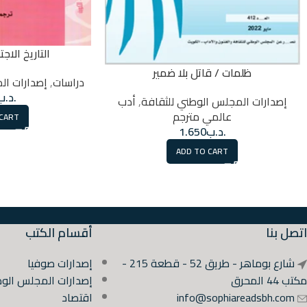
التاريخ الا
ظلمات / قاتل بلا ضمير
دراسات
,
إصدارات ال
.د.ب
إصدارات المجلس الوطني للثقافة
,
أدب
عالمي مترجم
 CART
.د.ب
1.650
ADD TO CART
اتصل بنا
أقسام الكتب
شارع بوماهر - طريق 52 - قطعة 215 -
إصدارات صوفيا
مكتب 44 المحرق
إصدارات المجلس الوط
info@sophiareadsbh.com
اقتصاد