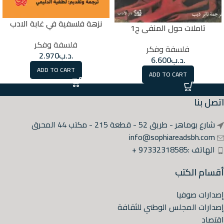
نزهة فلسفية في غابة الادب
تاملات حول المنفى ج1
فلسفة وفكر
فلسفة وفكر
.د.ب
2.970
.د.ب
6.600
ADD TO CART
ADD TO CART
اتصل بنا
شارع بوماهر - طريق 52 - قطعة 215 - مكتب 44 المحرق
info@sophiareadsbh.com
الهاتف :97332318585 +
أقسام الكتب
إصدارات صوفيا
إصدارات المجلس الوطني للثقافة
اقتصاد