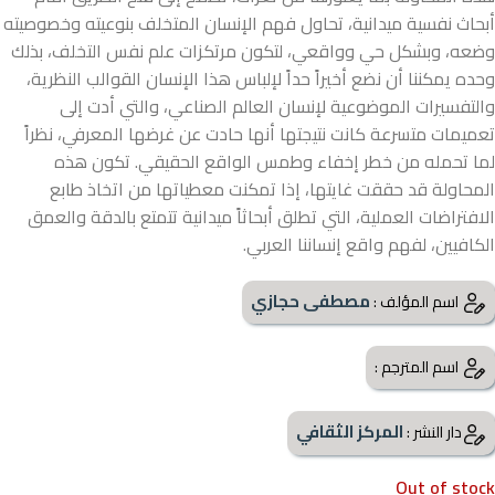
أبحاث نفسية ميدانية، تحاول فهم الإنسان المتخلف بنوعيته وخصوصيته
وضعه، وبشكل حي وواقعي، لتكون مرتكزات علم نفس التخلف، بذلك
وحده يمكننا أن نضع أخيراً حداً لإلباس هذا الإنسان القوالب النظرية،
والتفسيرات الموضوعية لإنسان العالم الصناعي، والتي أدت إلى
تعميمات متسرعة كانت نتيجتها أنها حادت عن غرضها المعرفي، نظراً
لما تحمله من خطر إخفاء وطمس الواقع الحقيقي. تكون هذه
المحاولة قد حققت غايتها، إذا تمكنت معطياتها من اتخاذ طابع
الافتراضات العملية، التي تطلق أبحاثاً ميدانية تتمتع بالدقة والعمق
الكافيين، لفهم واقع إنساننا العربي.
مصطفى حجازي
اسم المؤلف :
اسم المترجم :
المركز الثقافي
دار النشر :
Out of stock