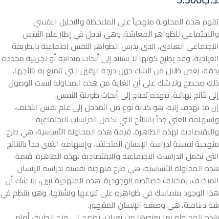
تقوم هذه المحاولة منهجياً على الملاحظة والتحليل النفسي
والاجتماعي للظواهر المعاشة. وهي تدخل في إطار علم النفس
الاجتماعي العيادي، الذي يدرس الظواهر النفس اجتماعية بالطريقة
العيادية، وقد يطرح كونها لا تستند إلى أبحاث ميدانية أو تجريبية محددة
بدقة، بعض ظلال من الشك حول درجة اليقين التي تتمتع به نتائجها،
ذلك صحصح ولا شك على أن الغاية من هذه المحاولة ليست الوصول
إلى نتائج نهائية، فهذه تحتاج إلى أبحاث طويلة النفس.
إن ما تهدف إليه، هو كتابة نوع من المدخل إلى علم نفس التخلف،
وإسهامه الغني جداً بالنتائج التي تكمل الدراسات الاجتماعية
والاقتصادية لهذه الظاهرة. قيمة هذه المحاولة الأساسية، هي طرح
منهجية نفسية لدراسة الإنسان المتخلف، وإسهامه الغني جداً بالنتائج
التي تكمل الدراسات الاجتماعية والاقتصادية لهذه الظاهرة. قيمة
هذه المحاولة الأساسية، هي طرح منهجية نفسية لدراسة الإنسان
المتخلف، بمختلف خصائصه الوجودية. هذه المنهجية تبين، بلا شك أن
هذا الوجود متماسك في ظواهره على تنوعها وتشتتها، وهو ينتظم في
بنية دينامية، هي وضعية الإنسان المقهور.
هذه المحاولة بما يعتورها من ثغرات، تطمح إلى فتح الطريق أمام