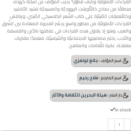
القراءات الأمثوليّة وكيف تتطوّر؟ يجيب المؤلّف عن أسئلة كهذه،
منطلقًا من نماذج كالتّأويلات اليهوديّة والمسيحيّة لنشيد الأناشيد
وكالتّعليقات الصّينيّة على كتاب الشّعر الكلاسيكي الصّيني، ويناقش
القراءات الأمثوليّة من منظور واسع يجسّر الفجوة المعتادة بين الشّرق
والغرب. وهو إذ يتناول هذه القراءات في علاقتها بالدّين والفلسفة
والأدب، يختبر مضامينها الاجتماعيّة والسّياسيّة، معتمدًا مقاربات
منفتحة، عابرة للثّقافات والمناهج.
جانغ لونغزي
اسم المؤلف :
فلاح رحيم
اسم المترجم :
هيئة البحرين للثقافة والآثار
دار النشر :
In stock