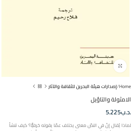
Click to enlarge
Home
إصدارات هيئة البحرين للثقافة والآثار
الامثولة والتاؤيل
.د.ب
5.225
لماذا يُقال إنّ في النصّ معنى يختلف عمّا يقوله حَرفيًّا؟ كيف تنشأ