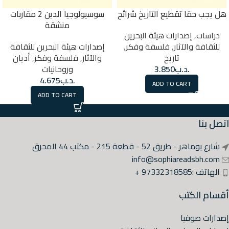
هل يجب حقا تقطيع التاريخ شرائح
سوسيولوجيا الدين 2 مقاربات
منشقة
دراسات
,
إصدارات هيئة البحرين
للثقافة والآثار
,
فلسفة وفكر
,
إصدارات هيئة البحرين للثقافة
تاريخ
والآثار
,
فلسفة وفكر
,
أديان
.د.ب
3.850
وروحانيات
.د.ب
4.675
ADD TO CART
ADD TO CART
اتصل بنا
شارع بوماهر - طريق 52 - قطعة 215 - مكتب 44 المحرق
info@sophiareadsbh.com
الهاتف :97332318585 +
أقسام الكتب
إصدارات صوفيا