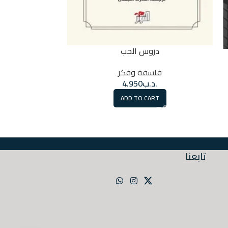
دروس الحب
مفه
فلسفة وفكر
فل
.د.ب
4.950
.
ADD TO CART
E
تابعنا