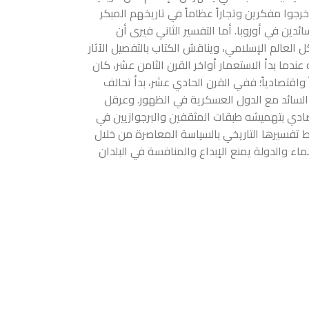
خرجوا مفكرين وتجاراً عظاماً في تاريخهم المبكر
دين في أوروبا. أما التفسير الثاني فيرى أن
 العالم الإسلامي، ويناقش الكتاب بالتفصيل الآثار
 عندما بدأ الاستعمار أواخر القرن الثامن عشر، كان
ً واقتصادياً؛ ففي القرن الحادي عشر، بدأ تحالف
لسائد مع الدول العسكرية في الظهور. وعرقل
قتصادي بتهميشه طبقات المثقفين والبرجوازيين في
ط تفسيرها التاريخي بالسياسة المعاصرة من خلال
لماء والدولة يمنع الإبداع والمنافسة في البلدان