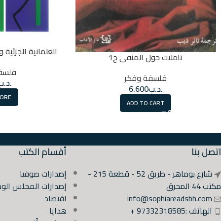
العلمانية الجزئية و
تاملات حول المنفى ج1
فلسف
فلسفة وفكر
.د.ب
.د.ب
6.600
MORE
ADD TO CART
اتصل بنا
أقسام الكتب
شارع بوماهر - طريق 52 - قطعة 215 -
إصدارات صوفيا
مكتب 44 المحرق
إصدارات المجلس الوط
info@sophiareadsbh.com
اقتصاد
الهاتف :97332318585 +
هدايا