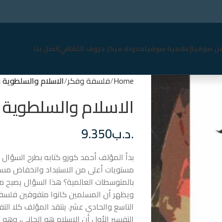
عن صوفيا
إعلامية صوفيا
مدونة مركز حروف الثقافي
اتصل بنا
Home
فلسفة وفكر
الاسلام والسلطوية و
الاسلام والسلطوية و
.د.ب
9.350
بدأ المؤلف أحمد كورو كتابه بطرح السؤال ال
مستويات أعلى من الاستبداد وانخفاض مستوي
بالمتوسطات العالمية؟ هذا السؤال يصبح محير
ويظهر أن المسلمين كانوا متفوقين فلسفياً و
التاسع والحادي عشر. ينتقد المؤلف كلا الت
التفسير الأول أن الإسلام هو الجاني، وهو ما