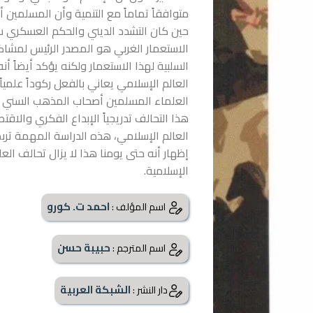
متوافقاً تماماً مع التنمية وأن المسلمين أ
حين كان التشدد الديني والحكم العسكري سائ
الاستعمار الغربي هو المصدر الرئيس لمشاكل
السلبية لهذا الاستعمار ولكنه يؤكد أيضاً أنه
العالم الإسلامي يعاني بالفعل ركوداً علميا
العلماء المسلمين أصحاب المذهب السني ا
هذا التحالف تدريجياً الإبداع الفكري والا
العالم الإسلامي، هذه الدراسة المهمة ترب
إظهار أنه حتى يومنا هذا لا يزال تحالف الع
الإسلامية.
احمد ت. كورو
اسم المؤلف :
حبيبة حسن
اسم المترجم :
الشبكة العربية
دار النشر :